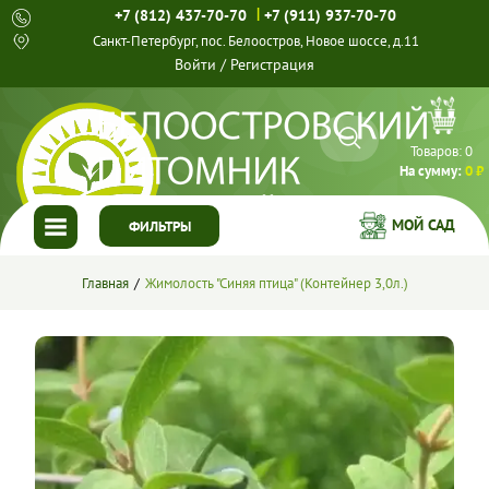
|
+7 (812) 437-70-70
+7 (911) 937-70-70
Санкт-Петербург, пос. Белоостров, Новое шоссе, д.11
Войти
/
Регистрация
Товаров:
0
На сумму:
0 ₽
МОЙ САД
ФИЛЬТРЫ
ГЛАВНАЯ
Главная
Жимолость "Синяя птица" (Контейнер 3,0л.)
КАТАЛОГ
СПЕЦПРЕДЛОЖЕНИЯ
ГОТОВЫЕ РЕШЕНИЯ
О НАС