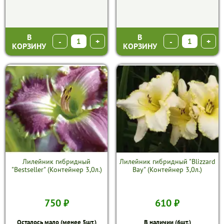
В
В
-
+
-
+
КОРЗИНУ
КОРЗИНУ
Лилейник гибридный
Лилейник гибридный "Blizzard
"Bestseller" (Контейнер 3,0л.)
Bay" (Контейнер 3,0л.)
750 ₽
610 ₽
Осталось мало (менее 5шт.)
В наличии (6шт.)