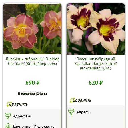
Лилейник гибридный "Unlock
Лилейник гибридный
the Stars" (Контейнер 3,0л.)
"Canadian Border Patrol"
(Контейнер 3,0л.)
690 ₽
620 ₽
В наличии (24шт.)
Сравнить
Сравнить
Адрес:
-
Адрес:
С4
Цветение:
Июль-август