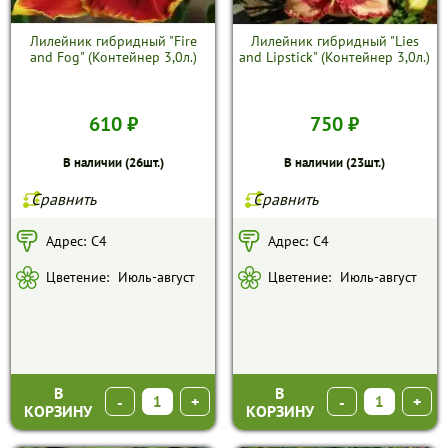
Лилейник гибридный "Fire
Лилейник гибридный "Lies
and Fog" (Контейнер 3,0л.)
and Lipstick" (Контейнер 3,0л.)
610 ₽
750 ₽
В наличии (26шт.)
В наличии (23шт.)
Сравнить
Сравнить
Адрес:
С4
Адрес:
С4
Цветение:
Июль-август
Цветение:
Июль-август
В
В
-
+
-
+
КОРЗИНУ
КОРЗИНУ