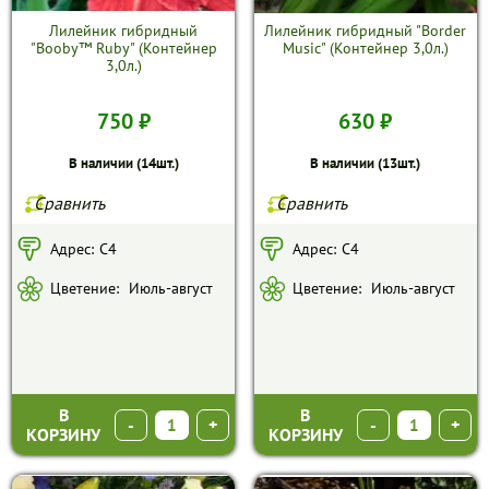
Лилейник гибридный
Лилейник гибридный "Border
"Booby™ Ruby" (Контейнер
Music" (Контейнер 3,0л.)
3,0л.)
750 ₽
630 ₽
В наличии (14шт.)
В наличии (13шт.)
Сравнить
Сравнить
Адрес:
С4
Адрес:
С4
Цветение:
Июль-август
Цветение:
Июль-август
В
В
-
+
-
+
КОРЗИНУ
КОРЗИНУ