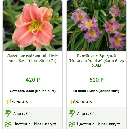
Лилейник гибридный "Little
Лилейник гибридный
Anna Rosa" (Контейнер 2л)
"Moroccan Sunrise" (Контейнер
3,0л.)
420 ₽
610 ₽
Осталось мало (менее 5шт.)
Осталось мало (менее 5шт.)
Сравнить
Сравнить
Адрес:
C4
Адрес:
С4
Цветение:
Июль-август
Цветение:
Июль-август