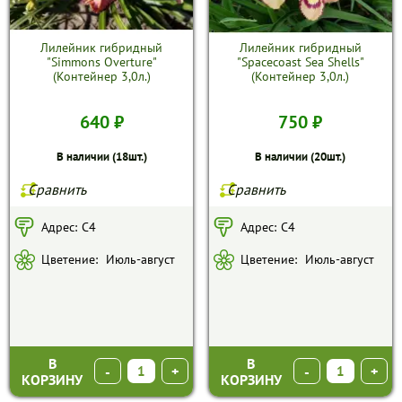
Лилейник гибридный
Лилейник гибридный
"Simmons Overture"
"Spacecoast Sea Shells"
(Контейнер 3,0л.)
(Контейнер 3,0л.)
640 ₽
750 ₽
В наличии (18шт.)
В наличии (20шт.)
Сравнить
Сравнить
Адрес:
С4
Адрес:
С4
Цветение:
Июль-август
Цветение:
Июль-август
В
В
-
+
-
+
КОРЗИНУ
КОРЗИНУ