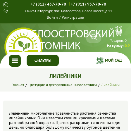
|
+7 (812) 437-70-70
+7 (911) 937-70-70
Санкт-Петербург, пос. Белоостров, Новое шоссе, д.11
Войти
/
Регистрация
Товаров:
0
На сумму:
0 ₽
МОЙ САД
ФИЛЬТРЫ
ЛИЛЕЙНИКИ
ГЛАВНАЯ
Главная
Цветущие и декоративные многолетники
Лилейники
КАТАЛОГ
СПЕЦПРЕДЛОЖЕНИЯ
Лилейники
многолетние травянистые растения семейства
ГОТОВЫЕ РЕШЕНИЯ
лилейниковых. Они известны своими красивыми цветами
разнообразной окраски. Цветок раскрывается всего на один
день, но благодаря большому количеству бутонов цветение
О НАС