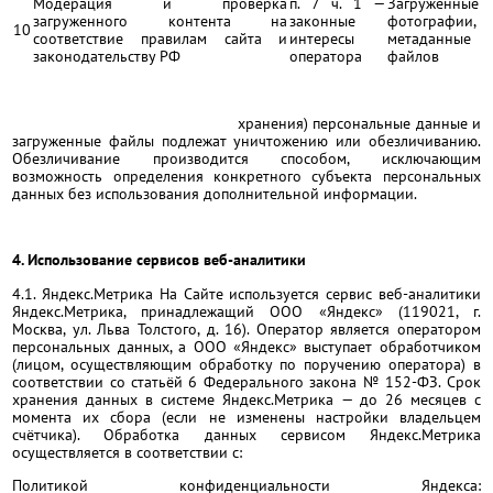
Модерация и проверка
п. 7 ч. 1 —
Загруженные
загруженного контента на
законные
фотографии,
10
соответствие правилам сайта и
интересы
метаданные
законодательству РФ
оператора
файлов
3.2. После достижения целей обработки (включая истечение
установленных законом сроков
хранения) персональные данные и
загруженные файлы подлежат уничтожению или обезличиванию.
Обезличивание производится способом, исключающим
возможность определения конкретного субъекта персональных
данных без использования дополнительной информации.
4. Использование сервисов веб-аналитики
4.1. Яндекс.Метрика На Сайте используется сервис веб-аналитики
Яндекс.Метрика, принадлежащий ООО «Яндекс» (119021, г.
Москва, ул. Льва Толстого, д. 16). Оператор является оператором
персональных данных, а ООО «Яндекс» выступает обработчиком
(лицом, осуществляющим обработку по поручению оператора) в
соответствии со статьёй 6 Федерального закона № 152-ФЗ. Срок
хранения данных в системе Яндекс.Метрика — до 26 месяцев с
момента их сбора (если не изменены настройки владельцем
счётчика). Обработка данных сервисом Яндекс.Метрика
осуществляется в соответствии с:
Политикой конфиденциальности Яндекса: