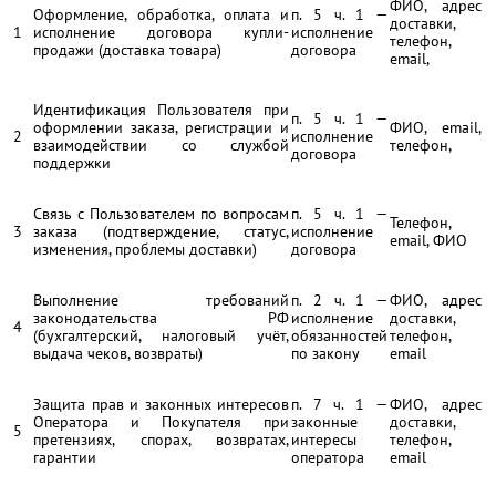
ФИО, адрес
Оформление, обработка, оплата и
п. 5 ч. 1 —
доставки,
1
исполнение договора купли-
исполнение
телефон,
продажи (доставка товара)
договора
email,
Идентификация Пользователя при
п. 5 ч. 1 —
оформлении заказа, регистрации и
ФИО, email,
2
исполнение
взаимодействии со службой
телефон,
договора
поддержки
Связь с Пользователем по вопросам
п. 5 ч. 1 —
Телефон,
3
заказа (подтверждение, статус,
исполнение
email, ФИО
изменения, проблемы доставки)
договора
Выполнение требований
п. 2 ч. 1 —
ФИО, адрес
законодательства РФ
исполнение
доставки,
4
(бухгалтерский, налоговый учёт,
обязанностей
телефон,
выдача чеков, возвраты)
по закону
email
Защита прав и законных интересов
п. 7 ч. 1 —
ФИО, адрес
Оператора и Покупателя при
законные
доставки,
5
претензиях, спорах, возвратах,
интересы
телефон,
гарантии
оператора
email