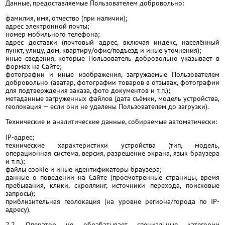
Данные, предоставляемые Пользователем добровольно:
фамилия, имя, отчество (при наличии);
адрес электронной почты;
номер мобильного телефона;
адрес доставки (почтовый адрес, включая индекс, населённый
пункт, улицу, дом, квартиру/офис/подъезд и иные уточнения);
иные сведения, которые Пользователь добровольно указывает в
формах на Сайте;
фотографии и иные изображения, загружаемые Пользователем
добровольно (аватар, фотографии товаров в отзывах, фотографии
для подтверждения заказа, фото документов и т.п.);
метаданные загруженных файлов (дата съёмки, модель устройства,
геолокация — если они не удалены Пользователем до загрузки).
Технические и аналитические данные, собираемые автоматически:
IP-адрес;
технические характеристики устройства (тип, модель,
операционная система, версия, разрешение экрана, язык браузера
и т.п.);
файлы cookie и иные идентификаторы браузера;
данные о поведении на Сайте (просмотренные страницы, время
пребывания, клики, скроллинг, источники перехода, поисковые
запросы);
приблизительная геолокация (на уровне региона/города по IP-
адресу).
2.2. Оператор не обрабатывает специальные категории