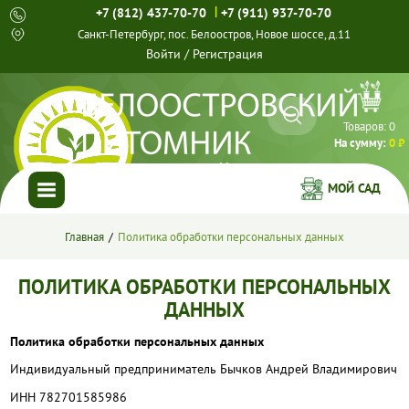
|
+7 (812) 437-70-70
+7 (911) 937-70-70
Санкт-Петербург, пос. Белоостров, Новое шоссе, д.11
Войти
/
Регистрация
Товаров:
0
На сумму:
0 ₽
МОЙ САД
ГЛАВНАЯ
Главная
Политика обработки персональных данных
КАТАЛОГ
ПОЛИТИКА ОБРАБОТКИ ПЕРСОНАЛЬНЫХ
ДАННЫХ
СПЕЦПРЕДЛОЖЕНИЯ
Политика обработки персональных данных
ГОТОВЫЕ РЕШЕНИЯ
Индивидуальный предприниматель Бычков Андрей Владимирович
ИНН 782701585986
О НАС