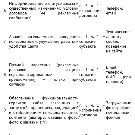
Информирование о статусе заказа и
п. 5 ч. 1 —
существенных изменениях условий
Телефон,
6
исполнение
договора (не рекламные
email
договора
сообщения)
Технические
Анализ посещаемости, поведения
п. 1 ч. 1 —
данные,
7
пользователей, улучшение работы и
согласие
cookie,
удобства Сайта
субъекта
поведение
на сайте
Прямой маркетинг (рекламные
Email,
рассылки, акции,
п. 1 ч. 1 —
телефон,
8
персонализированные
согласие
ФИО (при
предложения) — только при
субъекта
наличии)
согласии
Обеспечение функциональности
сервисов сайта, связанных с
Загруженные
п. 5 ч. 1 —
загрузкой, хранением, модерацией
фотографии,
9
исполнение
и отображением пользовательского
метаданные
договора
контента (аватары, отзывы с фото,
файлов
фото к заказу и т.п.)