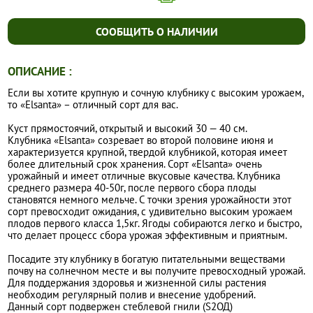
СООБЩИТЬ О НАЛИЧИИ
ОПИСАНИЕ :
Если вы хотите крупную и сочную клубнику с высоким урожаем,
то «Elsanta» – отличный сорт для вас.
Куст прямостоячий, открытый и высокий 30 — 40 см.
Клубника «Elsanta» созревает во второй половине июня и
характеризуется крупной, твердой клубникой, которая имеет
более длительный срок хранения. Сорт «Elsanta» очень
урожайный и имеет отличные вкусовые качества. Клубника
среднего размера 40-50г, после первого сбора плоды
становятся немного мельче. С точки зрения урожайности этот
сорт превосходит ожидания, с удивительно высоким урожаем
плодов первого класса 1,5кг. Ягоды собираются легко и быстро,
что делает процесс сбора урожая эффективным и приятным.
Посадите эту клубнику в богатую питательными веществами
почву на солнечном месте и вы получите превосходный урожай.
Для поддержания здоровья и жизненной силы растения
необходим регулярный полив и внесение удобрений.
Данный сорт подвержен стеблевой гнили (S2ОД)