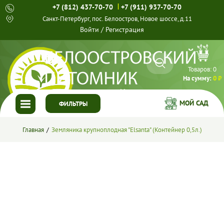
|
+7 (812) 437-70-70
+7 (911) 937-70-70
Санкт-Петербург, пос. Белоостров, Новое шоссе, д.11
Войти
/
Регистрация
Товаров:
0
На сумму:
0 ₽
МОЙ САД
ФИЛЬТРЫ
ГЛАВНАЯ
Главная
Земляника крупноплодная "Elsanta" (Контейнер 0,5л.)
КАТАЛОГ
СПЕЦПРЕДЛОЖЕНИЯ
ГОТОВЫЕ РЕШЕНИЯ
О НАС