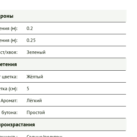
кроны
ния (м):
0.2
ния (м):
0.25
ст/хвоя:
Зеленый
ветения
 цветка:
Жёлтый
тка (см):
5
Аромат:
Лёгкий
 бутона:
Простой
произрастания
енность:
Солнце/полутень