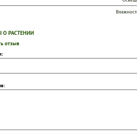
Влажност
 О РАСТЕНИИ
ь отзыв
я:
в: