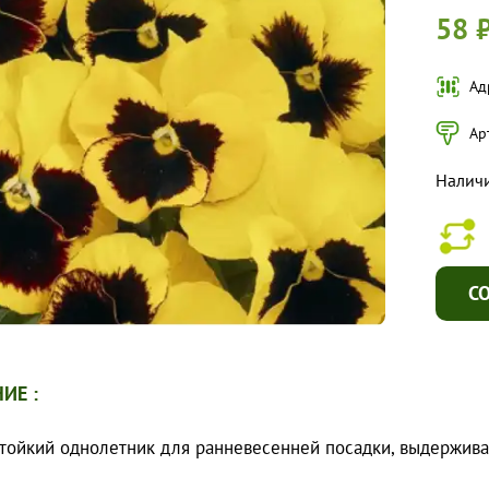
58 
Ад
Ар
Налич
С
ИЕ :
тойкий однолетник для ранневесенней посадки, выдержива