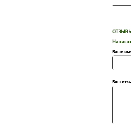
ПИОНЫ
ТИМЬЯНЫ
ФЛОКСЫ МЕТЕЛЬЧАТЫЕ
ОТЗЫВЫ
ФЛОКСЫ ПОЧВОПОКРОВНЫЕ
Написат
ХОСТЫ
Ваше им
ШАЛФЕИ
ЭХИНАЦЕИ
ДРУГИЕ МНОГОЛЕТНИЕ ЦВЕТЫ
Ваш отзы