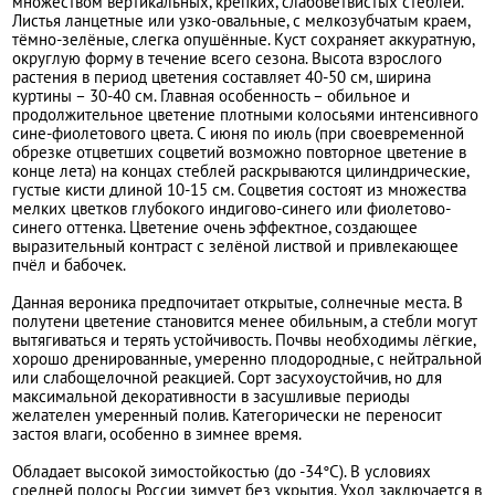
множеством вертикальных, крепких, слабоветвистых стеблей.
Листья ланцетные или узко-овальные, с мелкозубчатым краем,
тёмно-зелёные, слегка опушённые. Куст сохраняет аккуратную,
округлую форму в течение всего сезона. Высота взрослого
растения в период цветения составляет 40-50 см, ширина
куртины – 30-40 см. Главная особенность – обильное и
продолжительное цветение плотными колосьями интенсивного
сине-фиолетового цвета. С июня по июль (при своевременной
обрезке отцветших соцветий возможно повторное цветение в
конце лета) на концах стеблей раскрываются цилиндрические,
густые кисти длиной 10-15 см. Соцветия состоят из множества
мелких цветков глубокого индигово-синего или фиолетово-
синего оттенка. Цветение очень эффектное, создающее
выразительный контраст с зелёной листвой и привлекающее
пчёл и бабочек.
Данная вероника предпочитает открытые, солнечные места. В
полутени цветение становится менее обильным, а стебли могут
вытягиваться и терять устойчивость. Почвы необходимы лёгкие,
хорошо дренированные, умеренно плодородные, с нейтральной
или слабощелочной реакцией. Сорт засухоустойчив, но для
максимальной декоративности в засушливые периоды
желателен умеренный полив. Категорически не переносит
застоя влаги, особенно в зимнее время.
Обладает высокой зимостойкостью (до -34°C). В условиях
средней полосы России зимует без укрытия. Уход заключается в