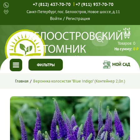
|
+7 (812) 437-70-70
+7 (911) 937-70-70
Санкт-Петербург, пос. Белоостров, Новое шоссе, д.11
Войти
/
Регистрация
Товаров:
0
На сумму:
0 ₽
МОЙ САД
ФИЛЬТРЫ
ГЛАВНАЯ
Главная
Вероника колосистая "Blue Indigo" (Контейнер 2,0л.)
КАТАЛОГ
СПЕЦПРЕДЛОЖЕНИЯ
ГОТОВЫЕ РЕШЕНИЯ
О НАС