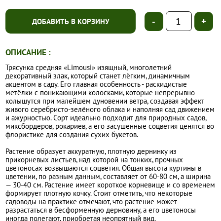
-
+
ДОБАВИТЬ В КОРЗИНУ
ОПИСАНИЕ :
Трясунка средняя «Limousi» изящный, многолетний
декоративный злак, который станет лёгким, динамичным
акцентом в саду. Его главная особенность - раскидистые
метёлки с поникающими колосками, которые непрерывно
колышутся при малейшем дуновении ветра, создавая эффект
живого серебристо-зелёного облака и наполняя сад движением
и ажурностью. Сорт идеально подходит для природных садов,
миксбордеров, рокариев, а его засушенные соцветия ценятся во
флористике для создания сухих букетов.
Растение образует аккуратную, плотную дернинку из
прикорневых листьев, над которой на тонких, прочных
цветоносах возвышаются соцветия. Общая высота куртины в
цветении, по разным данным, составляет от 60-80 см, а ширина
— 30-40 см. Растение имеет короткое корневище и со временем
формирует плотную кочку. Стоит отметить, что некоторые
садоводы на практике отмечают, что растение может
разрастаться в бесформенную дерновину, а его цветоносы
иногда полегают, приобретая неопрятный вид.