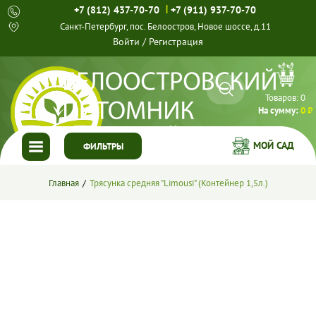
|
+7 (812) 437-70-70
+7 (911) 937-70-70
Санкт-Петербург, пос. Белоостров, Новое шоссе, д.11
Войти
/
Регистрация
Товаров:
0
На сумму:
0 ₽
МОЙ САД
ФИЛЬТРЫ
ГЛАВНАЯ
Главная
Трясунка средняя "Limousi" (Контейнер 1,5л.)
КАТАЛОГ
СПЕЦПРЕДЛОЖЕНИЯ
ГОТОВЫЕ РЕШЕНИЯ
О НАС