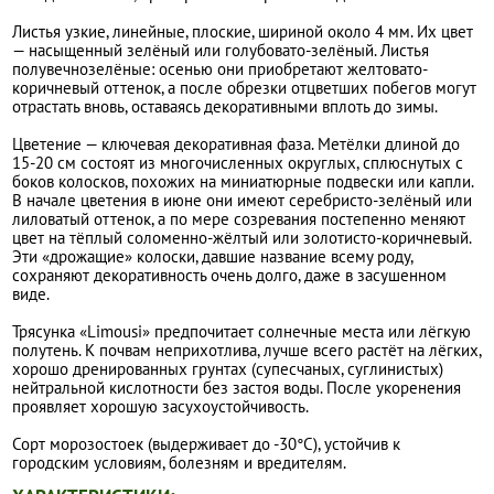
Листья узкие, линейные, плоские, шириной около 4 мм. Их цвет
— насыщенный зелёный или голубовато-зелёный. Листья
полувечнозелёные: осенью они приобретают желтовато-
коричневый оттенок, а после обрезки отцветших побегов могут
отрастать вновь, оставаясь декоративными вплоть до зимы.
Цветение — ключевая декоративная фаза. Метёлки длиной до
15-20 см состоят из многочисленных округлых, сплюснутых с
боков колосков, похожих на миниатюрные подвески или капли.
В начале цветения в июне они имеют серебристо-зелёный или
лиловатый оттенок, а по мере созревания постепенно меняют
цвет на тёплый соломенно-жёлтый или золотисто-коричневый.
Эти «дрожащие» колоски, давшие название всему роду,
сохраняют декоративность очень долго, даже в засушенном
виде.
Трясунка «Limousi» предпочитает солнечные места или лёгкую
полутень. К почвам неприхотлива, лучше всего растёт на лёгких,
хорошо дренированных грунтах (супесчаных, суглинистых)
нейтральной кислотности без застоя воды. После укоренения
проявляет хорошую засухоустойчивость.
Сорт морозостоек (выдерживает до -30°C), устойчив к
городским условиям, болезням и вредителям.