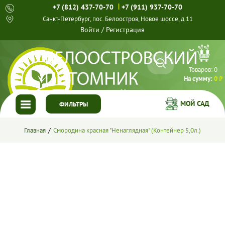
|
+7 (812) 437-70-70
+7 (911) 937-70-70
Санкт-Петербург, пос. Белоостров, Новое шоссе, д.11
Войти
/
Регистрация
Товаров:
0
На сумму:
0 ₽
МОЙ САД
ФИЛЬТРЫ
ГЛАВНАЯ
Главная
Смородина красная "Ненаглядная" (Контейнер 5,0л.)
КАТАЛОГ
СПЕЦПРЕДЛОЖЕНИЯ
ГОТОВЫЕ РЕШЕНИЯ
О НАС