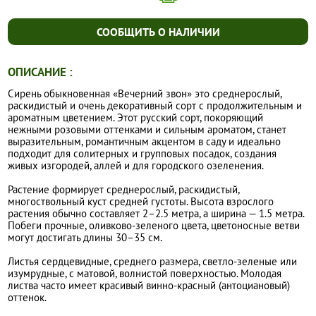
СООБЩИТЬ О НАЛИЧИИ
ОПИСАНИЕ :
Сирень обыкновенная «Вечерний звон» это среднерослый,
раскидистый и очень декоративный сорт с продолжительным и
ароматным цветением. Этот русский сорт, покоряющий
нежными розовыми оттенками и сильным ароматом, станет
выразительным, романтичным акцентом в саду и идеально
подходит для солитерных и групповых посадок, создания
живых изгородей, аллей и для городского озеленения.
Растение формирует среднерослый, раскидистый,
многоствольный куст средней густоты. Высота взрослого
растения обычно составляет 2–2.5 метра, а ширина — 1.5 метра.
Побеги прочные, оливково-зеленого цвета, цветоносные ветви
могут достигать длины 30–35 см.
Листья сердцевидные, среднего размера, светло-зеленые или
изумрудные, с матовой, волнистой поверхностью. Молодая
листва часто имеет красивый винно-красный (антоциановый)
оттенок.