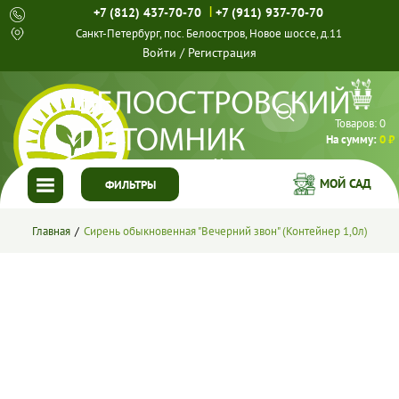
|
+7 (812) 437-70-70
+7 (911) 937-70-70
Санкт-Петербург, пос. Белоостров, Новое шоссе, д.11
Войти
/
Регистрация
Товаров:
0
На сумму:
0 ₽
МОЙ САД
ФИЛЬТРЫ
ГЛАВНАЯ
Главная
Сирень обыкновенная "Вечерний звон" (Контейнер 1,0л)
КАТАЛОГ
СПЕЦПРЕДЛОЖЕНИЯ
ГОТОВЫЕ РЕШЕНИЯ
О НАС