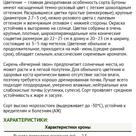
Цветение — главная декоративная особенность сорта. Бутоны
имеют насыщенный темно-розовый цвет с легким шоколадным
оттенком. Раскрывшиеся цветки простые (немахровые), крупные
(диаметром 2.7–3 см), нежно-розового цвета с палевым
оттенком и жемчужным отливом с нижней стороны. Окраска
устойчива к выгоранию на солнце. Цветки собраны в очень
крупные, плотные, широкопирамидальные или конические
соцветия размером до 22–25 см в длину и 20–23 см в ширину,
состоящие из 3–5 пар метелок. Цветение обильное и
продолжительное, приходится на май–июнь (средне-ранний
срок), обладает сильным, классическим сиреневым ароматом.
Сирень «Вечерний звон» предпочитает солнечные места, но
может расти и в легкой полутени. Для обильного цветения и
здоровья куста критически важно отсутствие застоя влаги,
поэтому требуется хорошо дренированная почва. Лучше всего
подходят плодородные, умеренно влажные, нейтральные или
слабокислые почвы (суглинки, супеси). Сорт проявляет среднюю
устойчивость к жаре и засухе.
Сорт высоко морозостоек (выдерживает до -30°C), устойчив к
вредителям и болезням.(АЖ)
ХАРАКТЕРИСТИКИ:
Характеристики кроны
Высота взрослого растения (м):
2.5