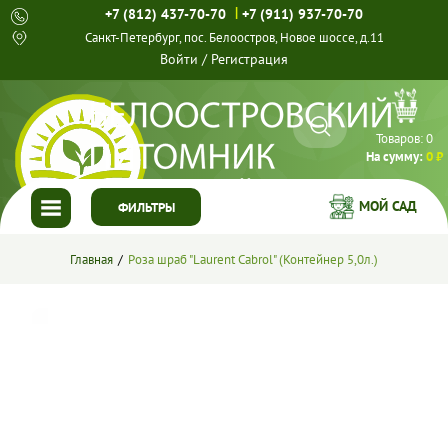
|
+7 (812) 437-70-70
+7 (911) 937-70-70
Санкт-Петербург, пос. Белоостров, Новое шоссе, д.11
Войти
/
Регистрация
Товаров:
0
На сумму:
0 ₽
МОЙ САД
ФИЛЬТРЫ
ГЛАВНАЯ
Главная
Роза шраб "Laurent Cabrol" (Контейнер 5,0л.)
КАТАЛОГ
СПЕЦПРЕДЛОЖЕНИЯ
ГОТОВЫЕ РЕШЕНИЯ
О НАС