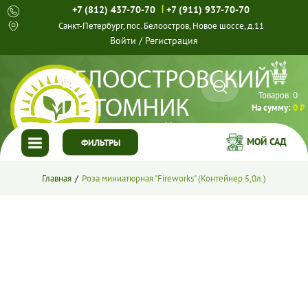
|
+7 (812) 437-70-70
+7 (911) 937-70-70
Санкт-Петербург, пос. Белоостров, Новое шоссе, д.11
Войти
/
Регистрация
Товаров:
0
На сумму:
0 ₽
МОЙ САД
ФИЛЬТРЫ
ГЛАВНАЯ
Главная
Роза миниатюрная "Fireworks" (Контейнер 5,0л.)
КАТАЛОГ
СПЕЦПРЕДЛОЖЕНИЯ
ГОТОВЫЕ РЕШЕНИЯ
О НАС