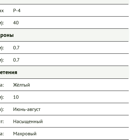
ах
Р-4
):
40
кроны
):
0.7
):
0.7
ветения
а:
Жёлтый
):
10
):
Июнь-август
т:
Насыщенный
а:
Махровый