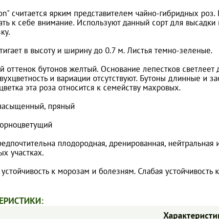
on" считается ярким представителем чайно-гибридных роз. 
ать к себе внимание. Используют данный сорт для высадки
ку.
тигает в высоту и ширину до 0.7 м. Листья темно-зеленые.
й оттенок бутонов желтый. Основание лепестков светлеет д
вухцветность и вариации отсутствуют. Бутоны длинные и за
цветка эта роза относится к семейству махровых.
насыщенный, пряный
торноцветущий
редпочтительна плодородная, дренированная, нейтральная и
ых участках.
 устойчивость к морозам и болезням. Слабая устойчивость 
ЕРИСТИКИ:
Характеристи