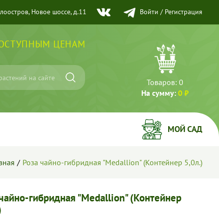
елоостров, Новое шоссе, д.11
Войти
/
Регистрация
ДОСТУПНЫМ ЦЕНАМ
Товаров:
0
На сумму:
0 ₽
МОЙ САД
вная
Роза чайно-гибридная "Medallion" (Контейнер 5,0л.)
чайно-гибридная "Medallion" (Контейнер
)