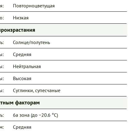
я:
Повторноцветущая
ю:
Низкая
произрастания
ь:
Солнце/полутень
ы:
Средняя
ы:
Нейтральная
ы:
Высокая
ы:
Суглинки, супесчаные
иятным факторам
ь:
6a зона (до −20.6 °C)
м:
Средняя