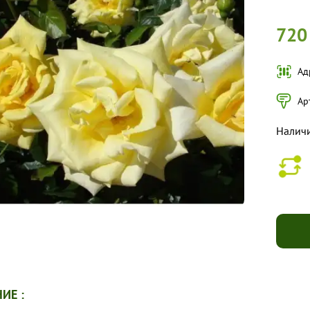
720
Ад
Ар
Налич
ИЕ :