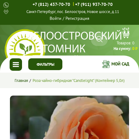
|
+7 (812) 437-70-70
+7 (911) 937-70-70
Санкт-Петербург, пос. Белоостров, Новое шоссе, д.11
Войти
/
Регистрация
Товаров:
0
На сумму:
0 ₽
МОЙ САД
ФИЛЬТРЫ
ГЛАВНАЯ
Главная
Роза чайно-гибридная "Candlelight" (Контейнер 5,0л)
КАТАЛОГ
СПЕЦПРЕДЛОЖЕНИЯ
ГОТОВЫЕ РЕШЕНИЯ
О НАС