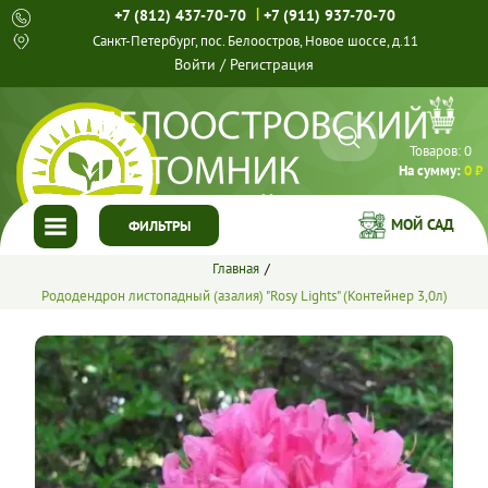
|
+7 (812) 437-70-70
+7 (911) 937-70-70
Санкт-Петербург, пос. Белоостров, Новое шоссе, д.11
Войти
/
Регистрация
Товаров:
0
На сумму:
0 ₽
МОЙ САД
ФИЛЬТРЫ
Главная
ГЛАВНАЯ
Рододендрон листопадный (азалия) "Rosy Lights" (Контейнер 3,0л)
КАТАЛОГ
СПЕЦПРЕДЛОЖЕНИЯ
ГОТОВЫЕ РЕШЕНИЯ
О НАС