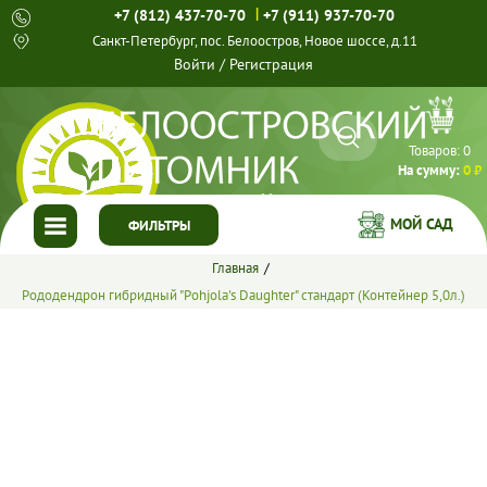
|
+7 (812) 437-70-70
+7 (911) 937-70-70
Санкт-Петербург, пос. Белоостров, Новое шоссе, д.11
Войти
/
Регистрация
Товаров:
0
На сумму:
0 ₽
МОЙ САД
ФИЛЬТРЫ
Главная
ГЛАВНАЯ
Рододендрон гибридный "Pohjola's Daughter" стандарт (Контейнер 5,0л.)
КАТАЛОГ
СПЕЦПРЕДЛОЖЕНИЯ
ГОТОВЫЕ РЕШЕНИЯ
О НАС