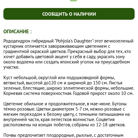
СООБЩИТЬ О НАЛИЧИИ
ОПИСАНИЕ :
Рододендрон гибридный "Pohjola's Daughter"-этот вечнозеленый
кустарник отличается завораживающим цветением с
градиентной окраской цветков. Прекрасный выбор для тех, кто
хочет добавить цветовой акцент у себя в саду, украсить зону
около водоема или создать японский уголок на приусадебном
участке.
Куст небольшой, округлой или подушковидной формы,
ветвистый, высотой до120 см и шириной до 150 см. Листья
зеленые, блестящие, широко эллиптической формы, небольшие.
Корневая система поверхностная. Годовой прирост около 10 см.
Цветение обильное и продолжительное, в мае-июне. Бутоны
тёмно-розовые. Цветки диаметром 5-7 см, нежно-розовые с
мягким переходом к белому цвету, с темными пятнышками на
внутренней части, края лепестков волнистые. Соцветия
расположены на концах побегов, собраны из 12-18 цветков.
Почвы предпочитает плодородные, рыхлые, с достаточным