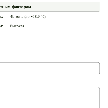
иятным факторам
ь:
4b зона (до −28.9 °C)
м:
Высокая