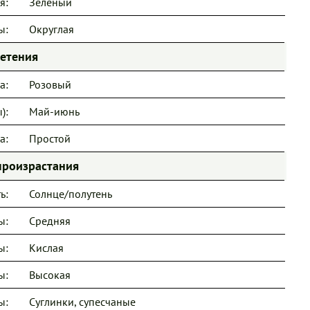
я:
Зеленый
ы:
Округлая
ветения
а:
Розовый
):
Май-июнь
а:
Простой
произрастания
ь:
Солнце/полутень
ы:
Средняя
ы:
Кислая
ы:
Высокая
ы:
Суглинки, супесчаные