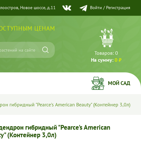
елоостров, Новое шоссе, д.11
Войти
/
Регистрация
ДОСТУПНЫМ ЦЕНАМ
Товаров:
0
На сумму:
0 ₽
МОЙ САД
он гибридный "Pearce's American Beauty" (Контейнер 3,0л)
дендрон гибридный "Pearce's American
y" (Контейнер 3,0л)