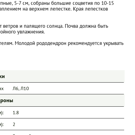
упные, 5-7 см, собраны большие соцветия по 10-15
аплением на верхнем лепестке. Края лепестков
 ветров и палящего солнца. Почва должна быть
тойного увлажнения.
ителям. Молодой рододендрон рекомендуется укрывать
ки
ах
Л6, Л10
кроны
):
1.8
):
2