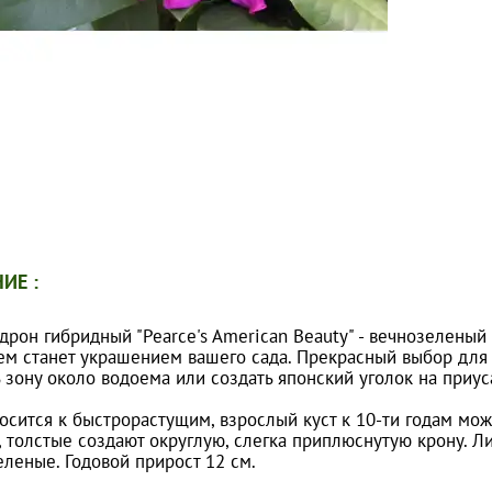
ИЕ :
дрон гибридный "Pearce's American Beauty" - вечнозелены
м станет украшением вашего сада. Прекрасный выбор для те
 зону около водоема или создать японский уголок на приус
осится к быстрорастущим, взрослый куст к 10-ти годам мож
толстые создают округлую, слегка приплюснутую крону. Лис
леные. Годовой прирост 12 см.