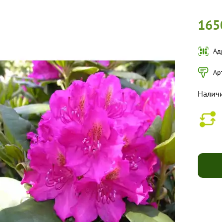
165
Ад
Ар
Налич