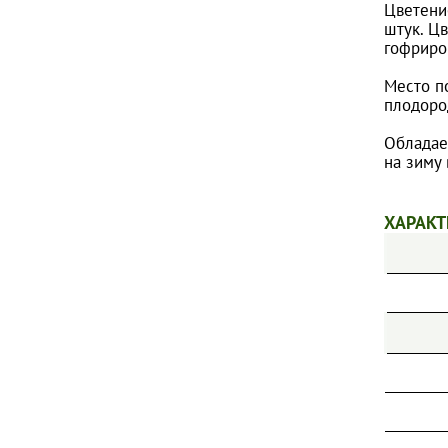
Цветение
ПИОНЫ
штук. Ц
гофриро
ТИМЬЯНЫ
ФЛОКСЫ МЕТЕЛЬЧАТЫЕ
Место п
плодоро
ФЛОКСЫ ПОЧВОПОКРОВНЫЕ
Обладае
ХОСТЫ
на зиму 
ШАЛФЕИ
ЭХИНАЦЕИ
ХАРАКТ
ДРУГИЕ МНОГОЛЕТНИЕ ЦВЕТЫ