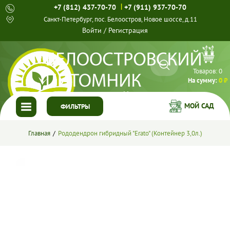
|
+7 (812) 437-70-70
+7 (911) 937-70-70
Санкт-Петербург, пос. Белоостров, Новое шоссе, д.11
Войти
/
Регистрация
Товаров:
0
На сумму:
0 ₽
МОЙ САД
ФИЛЬТРЫ
ГЛАВНАЯ
Главная
Рододендрон гибридный "Erato" (Контейнер 3,0л.)
КАТАЛОГ
СПЕЦПРЕДЛОЖЕНИЯ
ГОТОВЫЕ РЕШЕНИЯ
О НАС