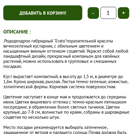
-
+
ДОБАВИТЬ В КОРЗИНУ
ОПИСАНИЕ :
.Рододендрон гибридный "Erato"поразительной красоты
вечнозеленый кустарник, с обильным цветением и
насыщенным винным оттенком соцветий. Украсит собой любой
ландшафтный дизайн, прекрасный компаньон для хвойных
растений, можно использовать в групповых и смешанных
посадках.
Куст вырастает компактный, в высоту до 1,5 м, в диаметре до
1,6м. Крона широкая, рыхлая. Листья темно-зеленые, кожистые,
эллиптической формы. Корневая система поверхностная.
Цветение наступает в конце мая и продолжается до середины
июня. Цветки вишневого оттенка с темно-красным пятнышком
посередине, в обрамлении более светлых тычинок. Цветки
крупные, до 7-8 см, волнистые по краям, собраны в шаровидные
соцветия по несколько штук.
Место посадки рекомендуется выбирать затененное,
защищенное от ветров и палящего солнца. Почва должна быть