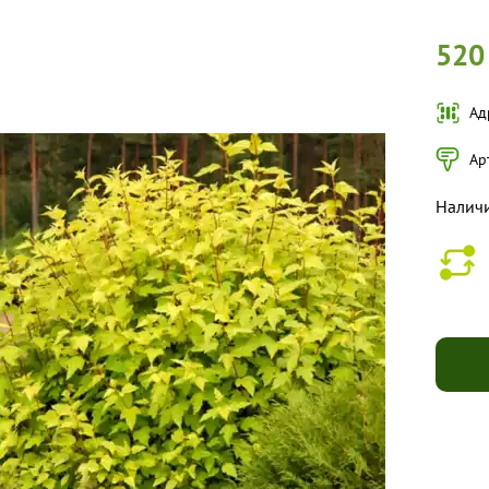
520
Ад
Ар
Налич