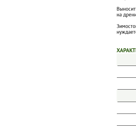
ПИОНЫ
Выносит 
на дрен
ТИМЬЯНЫ
ФЛОКСЫ МЕТЕЛЬЧАТЫЕ
Зимосто
нуждаетс
ФЛОКСЫ ПОЧВОПОКРОВНЫЕ
ХОСТЫ
ХАРАКТ
ШАЛФЕИ
ЭХИНАЦЕИ
ДРУГИЕ МНОГОЛЕТНИЕ ЦВЕТЫ