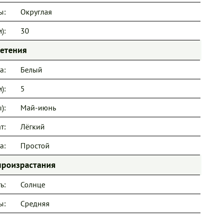
ы:
Округлая
):
30
ветения
а:
Белый
):
5
):
Май-июнь
т:
Лёгкий
а:
Простой
произрастания
ь:
Солнце
ы:
Средняя