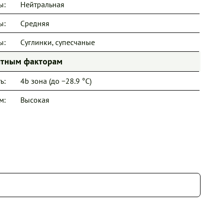
ы:
Нейтральная
ы:
Средняя
ы:
Суглинки, супесчаные
иятным факторам
ь:
4b зона (до −28.9 °C)
м:
Высокая