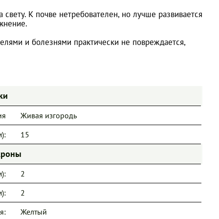
а свету. К почве нетребователен, но лучше развивается
жнение.
телями и болезнями практически не повреждается,
ки
ия
Живая изгородь
):
15
кроны
):
2
):
2
я:
Желтый