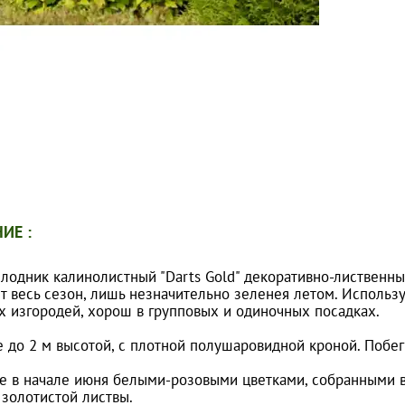
ИЕ :
лодник калинолистный "Darts Gold" декоративно-лиственны
ет весь сезон, лишь незначительно зеленея летом. Исполь
х изгородей, хорош в групповых и одиночных посадках.
 до 2 м высотой, с плотной полушаровидной кроной. Побеги
е в начале июня белыми-розовыми цветками, собранными в
 золотистой листвы.