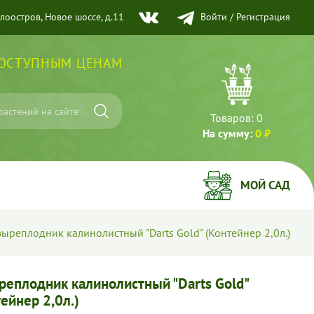
елоостров, Новое шоссе, д.11
Войти
/
Регистрация
ДОСТУПНЫМ ЦЕНАМ
Товаров:
0
На сумму:
0 ₽
МОЙ САД
ыреплодник калинолистный "Darts Gold" (Контейнер 2,0л.)
реплодник калинолистный "Darts Gold"
ейнер 2,0л.)