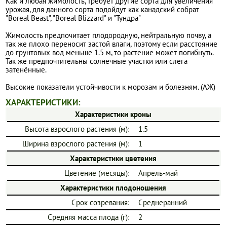
Как и любая жимолость, требует другие сорта для увеличения
урожая, для данного сорта подойдут как канадский собрат
"Boreal Beast", "Boreal Blizzard" и "Тундра"
Жимолость предпочитает плодородную, нейтральную почву, а
так же плохо переносит застой влаги, поэтому если расстояние
до грунтовых вод меньше 1.5 м, то растение может погибнуть.
Так же предпочтительны солнечные участки или слега
затенённые.
Высокие показатели устойчивости к морозам и болезням. (АЖ)
ХАРАКТЕРИСТИКИ:
Характеристики кроны
Высота взрослого растения (м):
1.5
Ширина взрослого растения (м):
1
Характеристики цветения
Цветение (месяцы):
Апрель-май
Характеристики плодоношения
Срок созревания:
Среднеранний
Средняя масса плода (г):
2