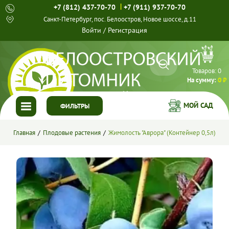
|
+7 (812) 437-70-70
+7 (911) 937-70-70
Санкт-Петербург, пос. Белоостров, Новое шоссе, д.11
Войти
/
Регистрация
Товаров:
0
На сумму:
0 ₽
МОЙ САД
ФИЛЬТРЫ
ГЛАВНАЯ
Главная
Плодовые растения
Жимолость "Аврора" (Контейнер 0,5л)
КАТАЛОГ
СПЕЦПРЕДЛОЖЕНИЯ
ГОТОВЫЕ РЕШЕНИЯ
О НАС