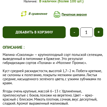
В наличии (более 100 шт.)
Наличие:
В сравнение
Печатная версия
-
+
ДОБАВИТЬ В КОРЗИНУ
ОПИСАНИЕ :
Малина «Соколица» — крупноплодный сорт польской селекции,
выведенный в питомнике в Бржезне. Это результат
гибридизации сортов «Полана» и «Моллинг Промис».
Куст средней раскидистости, высотой 1,7–2 м. Побеги крепкие,
не склонны к полеганию, покрыты мелкими шипами. Листья
средние, насыщенного зелёного цвета, с узкими зубчиками по
краям.
Ягоды очень крупные, массой 6–13 г. Удлинённые,
приплюснутые с боков, похожи на веретено. Цвет — ярко-
красный с блеском. Мякоть плотная, сочная, вкус десертный,
сладкий. Аромат выраженный малиновый.