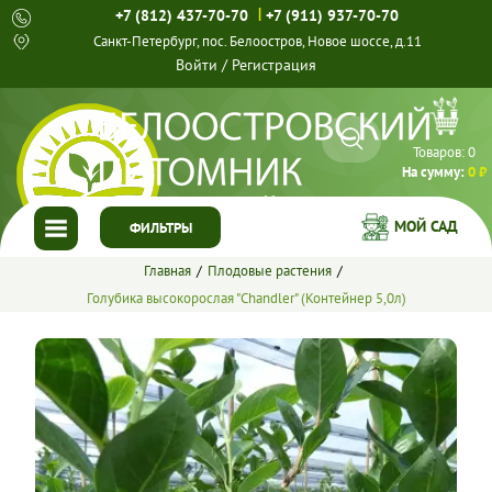
|
+7 (812) 437-70-70
+7 (911) 937-70-70
Санкт-Петербург, пос. Белоостров, Новое шоссе, д.11
Войти
/
Регистрация
Товаров:
0
На сумму:
0 ₽
МОЙ САД
ФИЛЬТРЫ
Главная
Плодовые растения
ГЛАВНАЯ
Голубика высокорослая "Chandler" (Контейнер 5,0л)
КАТАЛОГ
СПЕЦПРЕДЛОЖЕНИЯ
ГОТОВЫЕ РЕШЕНИЯ
О НАС