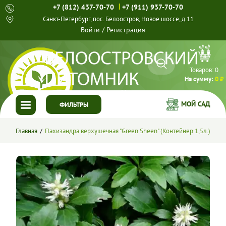
|
+7 (812) 437-70-70
+7 (911) 937-70-70
Санкт-Петербург, пос. Белоостров, Новое шоссе, д.11
Войти
/
Регистрация
Товаров:
0
На сумму:
0 ₽
МОЙ САД
ФИЛЬТРЫ
ГЛАВНАЯ
Главная
Пахизандра верхушечная "Green Sheen" (Контейнер 1,5л.)
КАТАЛОГ
СПЕЦПРЕДЛОЖЕНИЯ
ГОТОВЫЕ РЕШЕНИЯ
О НАС