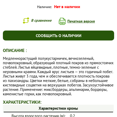
Нет в наличии
Наличие:
В сравнение
Печатная версия
СООБЩИТЬ О НАЛИЧИИ
ОПИСАНИЕ :
Медленнорастущий полукустарничек, вечнозеленый,
почвопокровный, образующий плотный покров из прямостоячих
стеблей. Листья яйцевидные, плотные, темно-зеленые с
неровными краями. Каждый ярус листьев — это годичный побег.
Листья живут 3 года, чем и обеспечивается плотность покрова
из пахизандры. Цветки мелкие, белые, собраны в небольшие
кистевидные соцветия на верхушках побегов. Засухоустойчивое
растение. Применение: миксбордеры, альпинарии, бордюры,
каменистые горки, как почвопокровный.
ХАРАКТЕРИСТИКИ:
Характеристики кроны
Высота взрослого растения (м):
0.2