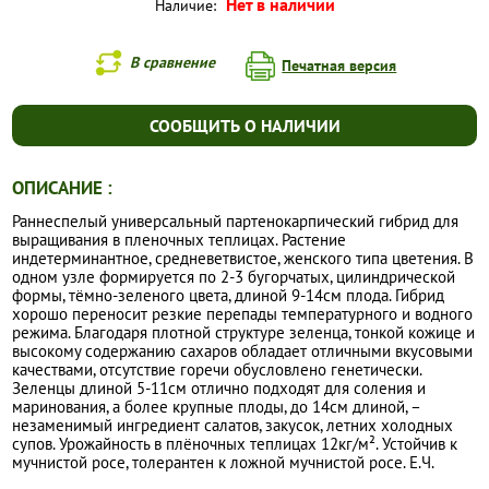
Нет в наличии
Наличие:
В сравнение
Печатная версия
СООБЩИТЬ О НАЛИЧИИ
ОПИСАНИЕ :
Раннеспелый универсальный партенокарпический гибрид для
выращивания в пленочных теплицах. Растение
индетерминантное, средневетвистое, женского типа цветения. В
одном узле формируется по 2-3 бугорчатых, цилиндрической
формы, тёмно-зеленого цвета, длиной 9-14см плода. Гибрид
хорошо переносит резкие перепады температурного и водного
режима. Благодаря плотной структуре зеленца, тонкой кожице и
высокому содержанию сахаров обладает отличными вкусовыми
качествами, отсутствие горечи обусловлено генетически.
Зеленцы длиной 5-11см отлично подходят для соления и
маринования, а более крупные плоды, до 14см длиной, –
незаменимый ингредиент салатов, закусок, летних холодных
супов. Урожайность в плёночных теплицах 12кг/м². Устойчив к
мучнистой росе, толерантен к ложной мучнистой росе. Е.Ч.