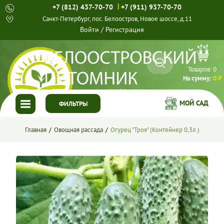
|
+7 (812) 437-70-70
+7 (911) 937-70-70
Санкт-Петербург, пос. Белоостров, Новое шоссе, д.11
Войти
/
Регистрация
Товаров:
0
На сумму:
0 ₽
МОЙ САД
ФИЛЬТРЫ
ГЛАВНАЯ
Главная
Овощная рассада
Огурец "Троя" (Контейнер 0,3л.)
КАТАЛОГ
СПЕЦПРЕДЛОЖЕНИЯ
ГОТОВЫЕ РЕШЕНИЯ
О НАС