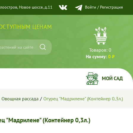
елоостров, Новое шоссе, д.11
Войти
/
Регистрация
ДОСТУПНЫМ ЦЕНАМ
Товаров:
0
На сумму:
0 ₽
МОЙ САД
Овощная рассада
Огурец "Мадрилене" (Контейнер 0,3л.)
ец "Мадрилене" (Контейнер 0,3л.)