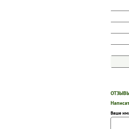
ПИОНЫ
ТИМЬЯНЫ
ФЛОКСЫ МЕТЕЛЬЧАТЫЕ
ФЛОКСЫ ПОЧВОПОКРОВНЫЕ
ХОСТЫ
ШАЛФЕИ
ЭХИНАЦЕИ
ДРУГИЕ МНОГОЛЕТНИЕ ЦВЕТЫ
ОТЗЫВЫ
Написат
Ваше им