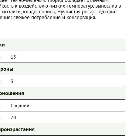
кость к воздействию низких температур, вынослив в
й мозаики, кладоспориоз, мучнистая роса) Подходит
ение: свежее потребление и консервация.
ки
:
15
кроны
:
3
доношения
:
Средний
:
70
произрастания