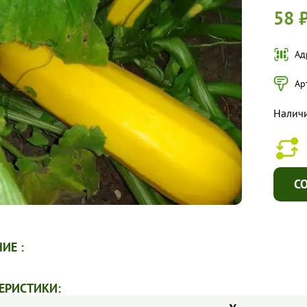
58 
Ад
Ар
Налич
С
ИЕ :
ЕРИСТИКИ: