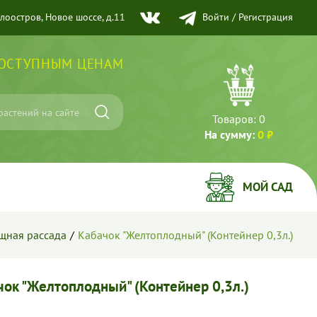
елоостров, Новое шоссе, д.11
Войти
/
Регистрация
ДОСТУПНЫМ ЦЕНАМ
Товаров:
0
На сумму:
0 ₽
МОЙ САД
щная рассада
Кабачок "Желтоплодный" (Контейнер 0,3л.)
чок "Желтоплодный" (Контейнер 0,3л.)