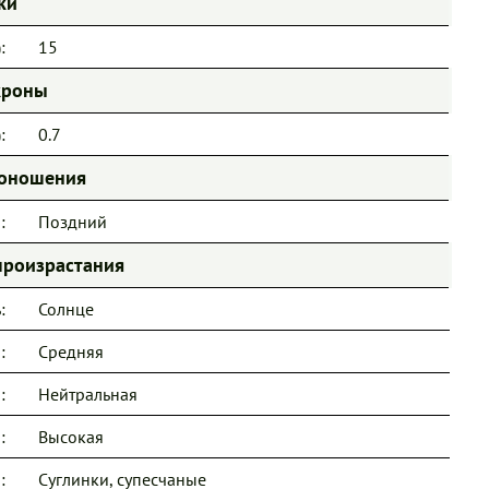
ки
:
15
кроны
:
0.7
доношения
:
Поздний
произрастания
:
Солнце
:
Средняя
:
Нейтральная
:
Высокая
:
Суглинки, супесчаные