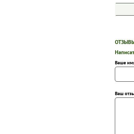
ПИОНЫ
ТИМЬЯНЫ
ФЛОКСЫ МЕТЕЛЬЧАТЫЕ
ФЛОКСЫ ПОЧВОПОКРОВНЫЕ
ОТЗЫВЫ
ХОСТЫ
Написат
ШАЛФЕИ
Ваше им
ЭХИНАЦЕИ
ДРУГИЕ МНОГОЛЕТНИЕ ЦВЕТЫ
Ваш отзы