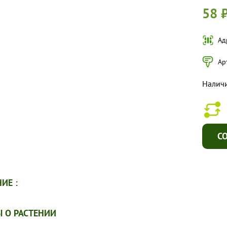
58 
Ад
Ар
Наличи
С
ИЕ :
 О РАСТЕНИИ