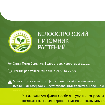
ПИОНЫ
ТИМЬЯНЫ
ФЛОКСЫ МЕТЕЛЬЧАТЫЕ
ФЛОКСЫ ПОЧВОПОКРОВНЫЕ
ХОСТЫ
ШАЛФЕИ
ЭХИНАЦЕИ
ДРУГИЕ МНОГОЛЕТНИЕ ЦВЕТЫ
Санкт-Петербург, пос. Белоостров, Новое шоссе, д.11
Режим работы: ежедневно с 9:00 до 20:00
Уважаемые клиенты! Информация на сайте не является
публичной офертой и несет справочный характер, наличие и
цены могут отличаться от указанных на сайте.
Мы используем файлы cookie для улучшения работы с
помогают нам анализировать трафик и показывать рел