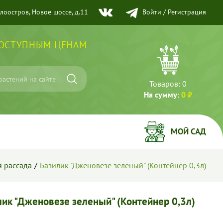
елоостров, Новое шоссе, д.11
Войти
/
Регистрация
ДОСТУПНЫМ ЦЕНАМ
Товаров:
0
На сумму:
0 ₽
МОЙ САД
 рассада
Базилик "Дженовезе зеленый" (Контейнер 0,3л)
лик "Дженовезе зеленый" (Контейнер 0,3л)