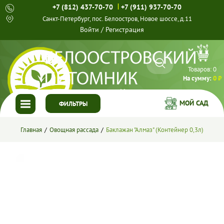
|
+7 (812) 437-70-70
+7 (911) 937-70-70
Санкт-Петербург, пос. Белоостров, Новое шоссе, д.11
Войти
/
Регистрация
Товаров:
0
На сумму:
0 ₽
МОЙ САД
ФИЛЬТРЫ
ГЛАВНАЯ
Главная
Овощная рассада
Баклажан "Алмаз" (Контейнер 0,3л)
КАТАЛОГ
СПЕЦПРЕДЛОЖЕНИЯ
ГОТОВЫЕ РЕШЕНИЯ
О НАС