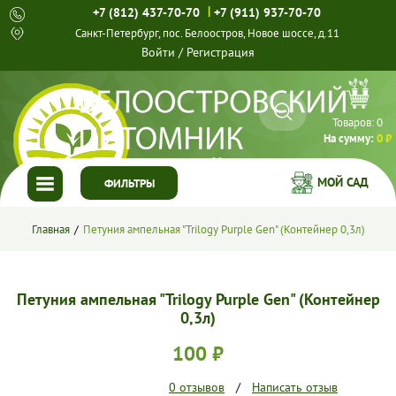
|
+7 (812) 437-70-70
+7 (911) 937-70-70
Санкт-Петербург, пос. Белоостров, Новое шоссе, д.11
Войти
/
Регистрация
Товаров:
0
На сумму:
0 ₽
МОЙ САД
ФИЛЬТРЫ
ГЛАВНАЯ
Главная
Петуния ампельная "Trilogy Purple Gen" (Контейнер 0,3л)
КАТАЛОГ
Петуния ампельная "Trilogy Purple Gen" (Контейнер
СПЕЦПРЕДЛОЖЕНИЯ
0,3л)
100 ₽
ГОТОВЫЕ РЕШЕНИЯ
0 отзывов
/
Написать отзыв
О НАС