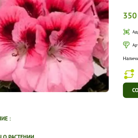
350
Ад
Ар
Наличи
С
ИЕ :
 О РАСТЕНИИ