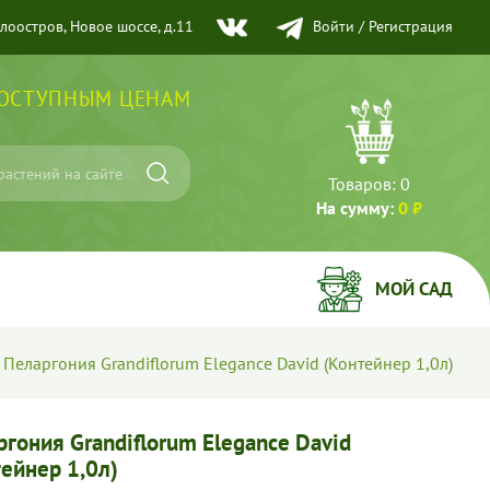
елоостров, Новое шоссе, д.11
Войти
/
Регистрация
ДОСТУПНЫМ ЦЕНАМ
Товаров:
0
На сумму:
0 ₽
МОЙ САД
Пеларгония Grandiflorum Elegance David (Контейнер 1,0л)
гония Grandiflorum Elegance David
тейнер 1,0л)