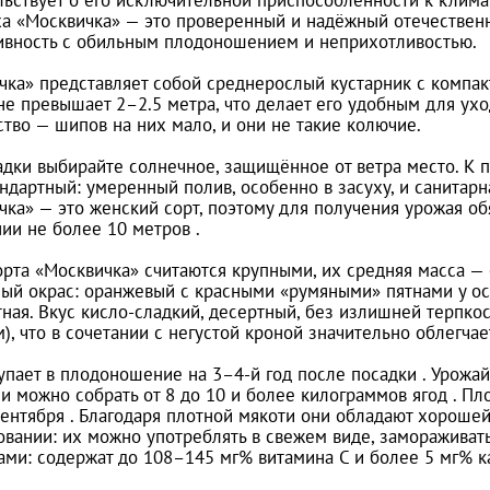
а «Москвичка» — это проверенный и надёжный отечественны
ивность с обильным плодоношением и неприхотливостью.
чка» представляет собой среднерослый кустарник с компакт
е превышает 2–2.5 метра, что делает его удобным для уход
тво — шипов на них мало, и они не такие колючие.
дки выбирайте солнечное, защищённое от ветра место. К по
ндартный: умеренный полив, особенно в засуху, и санитар
чка» — это женский сорт, поэтому для получения урожая о
ии не более 10 метров .
орта «Москвичка» считаются крупными, их средняя масса — 
ый окрас: оранжевый с красными «румяными» пятнами у осн
тная. Вкус кисло-сладкий, десертный, без излишней терпко
), что в сочетании с негустой кроной значительно облегчае
упает в плодоношение на 3–4-й год после посадки . Урожай
 можно собрать от 8 до 10 и более килограммов ягод . Пло
сентября . Благодаря плотной мякоти они обладают хороше
вании: их можно употреблять в свежем виде, замораживать,
ами: содержат до 108–145 мг% витамина С и более 5 мг% 