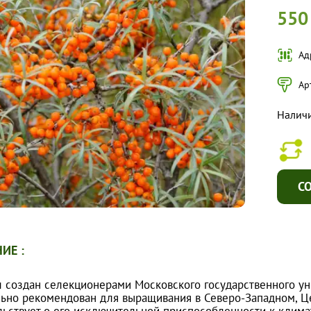
550
Ад
Ар
Налич
С
ИЕ :
 создан селекционерами Московского государственного уни
ьно рекомендован для выращивания в Северо-Западном, Це
льствует о его исключительной приспособленности к клима