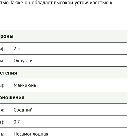
тью Также он обладает высокой устойчивостью к
кроны
):
2.5
ы:
Округлая
ветения
):
Май-июнь
доношения
я:
Средний
):
0.7
ь:
Несамоплодная