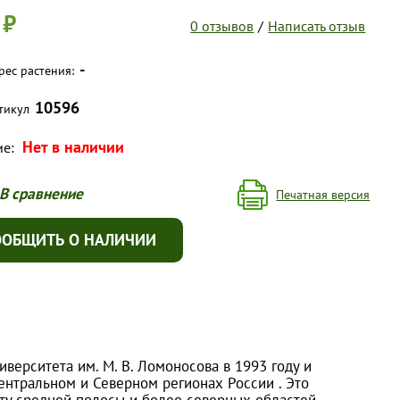
 ₽
0 отзывов
/
Написать отзыв
-
рес растения:
10596
тикул
Нет в наличии
ие:
В сравнение
Печатная версия
ООБЩИТЬ О НАЛИЧИИ
верситета им. М. В. Ломоносова в 1993 году и
нтральном и Северном регионах России . Это
ту средней полосы и более северных областей.