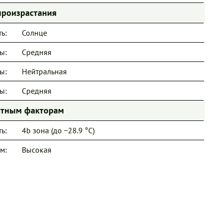
произрастания
ь:
Солнце
ы:
Средняя
ы:
Нейтральная
ы:
Средняя
иятным факторам
ь:
4b зона (до −28.9 °C)
м:
Высокая