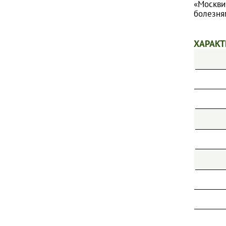
«Москви
ПИОНЫ
болезня
ТИМЬЯНЫ
ФЛОКСЫ МЕТЕЛЬЧАТЫЕ
ХАРАКТ
ФЛОКСЫ ПОЧВОПОКРОВНЫЕ
ХОСТЫ
ШАЛФЕИ
ЭХИНАЦЕИ
ДРУГИЕ МНОГОЛЕТНИЕ ЦВЕТЫ