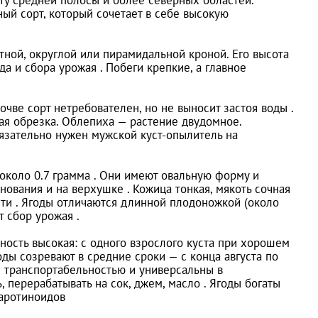
й сорт, который сочетает в себе высокую
ной, округлой или пирамидальной кроной. Его высота
а и сбора урожая . Побеги крепкие, а главное
чве сорт нетребователен, но не выносит застоя воды .
ная обрезка. Облепиха — растение двудомное.
бязательно нужен мужской куст-опылитель на
около 0.7 грамма . Они имеют овальную форму и
ования и на верхушке . Кожица тонкая, мякоть сочная
сти . Ягоды отличаются длинной плодоножкой (около
т сбор урожая .
ность высокая: с одного взрослого куста при хорошем
ды созревают в средние сроки — с конца августа по
й транспортабельностью и универсальны в
 перерабатывать на сок, джем, масло . Ягоды богаты
каротиноидов