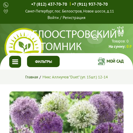
|
+7 (812) 437-70-70
+7 (911) 937-70-70
Санкт-Петербург, пос. Белоостров, Новое шоссе, д.11
Войти
/
Регистрация
Товаров:
0
На сумму:
0 ₽
МОЙ САД
ФИЛЬТРЫ
ГЛАВНАЯ
Главная
Микс Аллиумов "Duet" (уп. 15шт.) 12-14
КАТАЛОГ
СПЕЦПРЕДЛОЖЕНИЯ
ГОТОВЫЕ РЕШЕНИЯ
О НАС