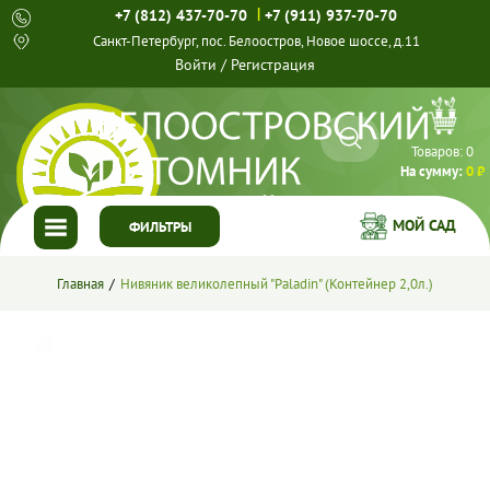
|
+7 (812) 437-70-70
+7 (911) 937-70-70
Санкт-Петербург, пос. Белоостров, Новое шоссе, д.11
Войти
/
Регистрация
Товаров:
0
На сумму:
0 ₽
МОЙ САД
ФИЛЬТРЫ
ГЛАВНАЯ
Главная
Нивяник великолепный "Paladin" (Контейнер 2,0л.)
КАТАЛОГ
СПЕЦПРЕДЛОЖЕНИЯ
ГОТОВЫЕ РЕШЕНИЯ
О НАС