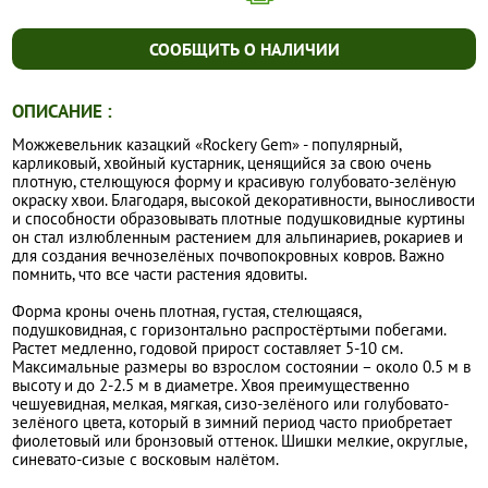
СООБЩИТЬ О НАЛИЧИИ
ОПИСАНИЕ :
Можжевельник казацкий «Rockery Gem» - популярный,
карликовый, хвойный кустарник, ценящийся за свою очень
плотную, стелющуюся форму и красивую голубовато-зелёную
окраску хвои. Благодаря, высокой декоративности, выносливости
и способности образовывать плотные подушковидные куртины
он стал излюбленным растением для альпинариев, рокариев и
для создания вечнозелёных почвопокровных ковров. Важно
помнить, что все части растения ядовиты.
Форма кроны очень плотная, густая, стелющаяся,
подушковидная, с горизонтально распростёртыми побегами.
Растет медленно, годовой прирост составляет 5-10 см.
Максимальные размеры во взрослом состоянии – около 0.5 м в
высоту и до 2-2.5 м в диаметре. Хвоя преимущественно
чешуевидная, мелкая, мягкая, сизо-зелёного или голубовато-
зелёного цвета, который в зимний период часто приобретает
фиолетовый или бронзовый оттенок. Шишки мелкие, округлые,
синевато-сизые с восковым налётом.