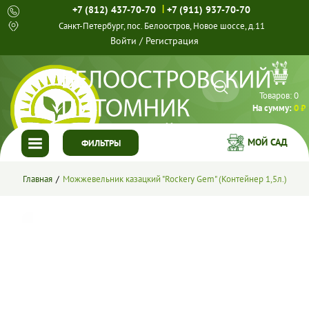
|
+7 (812) 437-70-70
+7 (911) 937-70-70
Санкт-Петербург, пос. Белоостров, Новое шоссе, д.11
Войти
/
Регистрация
Товаров:
0
На сумму:
0 ₽
МОЙ САД
ФИЛЬТРЫ
ГЛАВНАЯ
Главная
Можжевельник казацкий "Rockery Gem" (Контейнер 1,5л.)
КАТАЛОГ
СПЕЦПРЕДЛОЖЕНИЯ
ГОТОВЫЕ РЕШЕНИЯ
О НАС