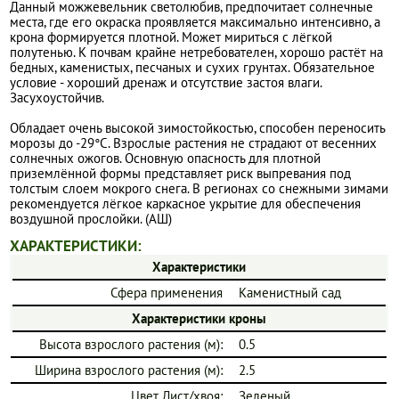
Данный можжевельник светолюбив, предпочитает солнечные
места, где его окраска проявляется максимально интенсивно, а
крона формируется плотной. Может мириться с лёгкой
полутенью. К почвам крайне нетребователен, хорошо растёт на
бедных, каменистых, песчаных и сухих грунтах. Обязательное
условие - хороший дренаж и отсутствие застоя влаги.
Засухоустойчив.
Обладает очень высокой зимостойкостью, способен переносить
морозы до -29°C. Взрослые растения не страдают от весенних
солнечных ожогов. Основную опасность для плотной
приземлённой формы представляет риск выпревания под
толстым слоем мокрого снега. В регионах со снежными зимами
рекомендуется лёгкое каркасное укрытие для обеспечения
воздушной прослойки. (АШ)
ХАРАКТЕРИСТИКИ:
Характеристики
Сфера применения
Каменистный сад
Характеристики кроны
Высота взрослого растения (м):
0.5
Ширина взрослого растения (м):
2.5
Цвет Лист/хвоя:
Зеленый