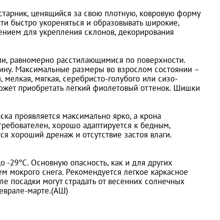
тарник, ценящийся за свою плотную, ковровую форму
сти быстро укореняться и образовывать широкие,
ением для укрепления склонов, декорирования
ми, равномерно расстилающимися по поверхности.
рину. Максимальные размеры во взрослом состоянии –
, мелкая, мягкая, серебристо-голубого или сизо-
 может приобретать лёгкий фиолетовый оттенок. Шишки
ска проявляется максимально ярко, а крона
требователен, хорошо адаптируется к бедным,
я хороший дренаж и отсутствие застоя влаги.
 -29°C. Основную опасность, как и для других
м мокрого снега. Рекомендуется легкое каркасное
ле посадки могут страдать от весенних солнечных
еврале-марте.(АШ)