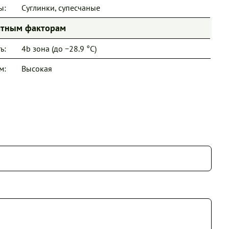
ы:
Суглинки, супесчаные
иятным факторам
ь:
4b зона (до −28.9 °C)
м:
Высокая