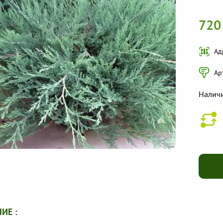
720
Ад
Ар
Налич
ИЕ :