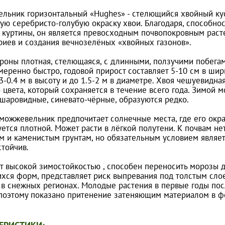
льник горизонтальный «Hughes» - стелющийся хвойный кус
ую серебристо-голубую окраску хвои. Благодаря, способно
 куртины, он является превосходным почвопокровным раст
риев и создания вечнозелёных «хвойных газонов».
роны плотная, стелющаяся, с длинными, ползучими побега
умеренно быстро, годовой прирост составляет 5-10 см в ши
3-0.4 м в высоту и до 1.5-2 м в диаметре. Хвоя чешуевидная
о цвета, который сохраняется в течение всего года. Зимой
 шаровидные, синевато-чёрные, образуются редко.
можжевельник предпочитает солнечные места, где его окра
ется плотной. Может расти в лёгкой полутени. К почвам не
м и каменистым грунтам, но обязательным условием являетс
стойчив.
т высокой зимостойкостью , способен переносить морозы до
хся форм, представляет риск выпревания под толстым слое
 в снежных регионах. Молодые растения в первые годы пос
 поэтому показано притенение затеняющим материалом в ф