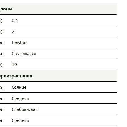
кроны
):
0.4
):
2
я:
Голубой
ы:
Стелющаяся
):
10
произрастания
ь:
Солнце
ы:
Средняя
ы:
Слабокислая
ы:
Средняя