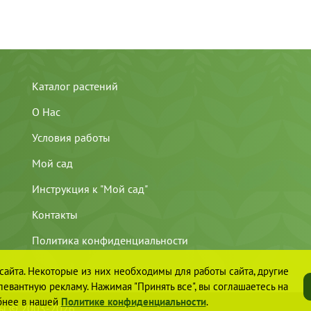
Каталог растений
О Нас
Условия работы
Мой сад
Инструкция к "Мой сад"
Контакты
Политика конфиденциальности
айта. Некоторые из них необходимы для работы сайта, другие
евантную рекламу. Нажимая "Принять все", вы соглашаетесь на
обнее в нашей
Политике конфиденциальности
.
ны © 2003-2026