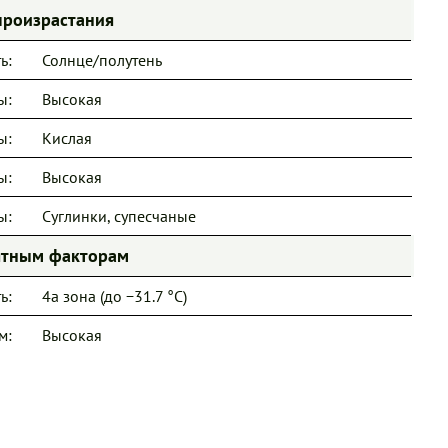
произрастания
ь:
Солнце/полутень
ы:
Высокая
ы:
Кислая
ы:
Высокая
ы:
Суглинки, супесчаные
иятным факторам
ь:
4a зона (до −31.7 °C)
м:
Высокая