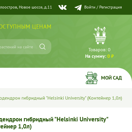
елоостров, Новое шоссе, д.11
Войти
/
Регистрация
ДОСТУПНЫМ ЦЕНАМ
Товаров:
0
На сумму:
0 ₽
МОЙ САД
одендрон гибридный "Helsinki University" (Контейнер 1,0л)
ендрон гибридный "Helsinki University"
тейнер 1,0л)