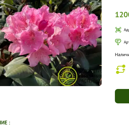
120
Ад
Ар
Налич
ИЕ :