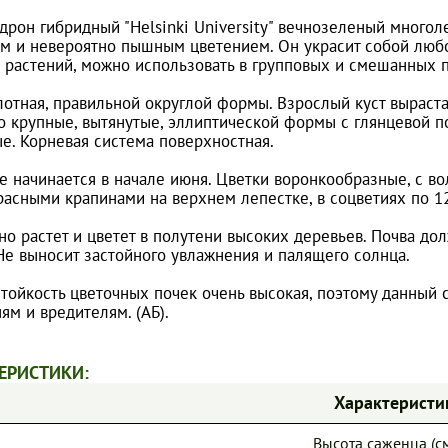
дрон гибридный "Helsinki University" вечнозеленый многол
м и невероятно пышным цветением. Он украсит собой люб
 растений, можно использовать в групповых и смешанных п
отная, правильной округлой формы. Взрослый куст вырастает
о крупные, вытянутые, эллиптической формы с глянцевой п
е. Корневая система поверхностная.
е начинается в начале июня. Цветки воронкообразные, с во
расными крапинами на верхнем лепестке, в соцветиях по 12
но растет и цветет в полутени высоких деревьев. Почва до
Не выносит застойного увлажнения и палящего солнца.
тойкость цветочных почек очень высокая, поэтому данный с
ям и вредителям. (АБ).
ЕРИСТИКИ:
Характеристи
Высота саженца (см