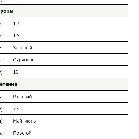
кроны
):
1.7
):
1.5
я:
Зеленый
ы:
Округлая
):
10
ветения
а:
Розовый
):
7.5
):
Май-июнь
а:
Простой