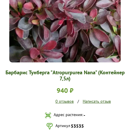
УСЛОВИЯ РАБОТЫ
КОНТАКТЫ
Барбарис Тунберга "Atropurpurea Nana" (Контейнер
7,5л)
940 ₽
0 отзывов
/
Написать отзыв
Адрес растения:
-
Артикул
53535