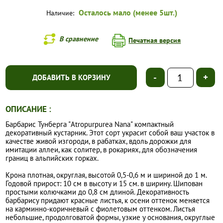
Осталось мало (менее 5шт.)
Наличие:
В сравнение
Печатная версия
-
+
ДОБАВИТЬ В КОРЗИНУ
ОПИСАНИЕ :
Барбарис Тунберга "Atropurpurea Nana" компактный
декоративный кустарник. Этот сорт украсит собой ваш участок в
качестве живой изгороди, в рабатках, вдоль дорожки для
имитации аллеи, как солитер, в рокариях, для обозначения
границ в альпийских горках.
Крона плотная, округлая, высотой 0,5-0,6 м и шириной до 1 м.
Годовой прирост: 10 см в высоту и 15 см. в ширину. Шипован
простыми колючками до 0,8 см длиной. Декоративность
барбарису придают красные листья, к осени оттенок меняется
на карминно-коричневый с фиолетовым оттенком. Листья
небольшие, продолговатой формы, узкие у основания, округлые