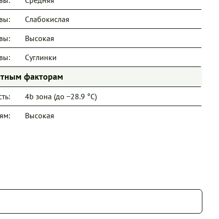
вы:
Слабокислая
вы:
Высокая
вы:
Суглинки
иятным факторам
ть:
4b зона (до −28.9 °C)
ям:
Высокая