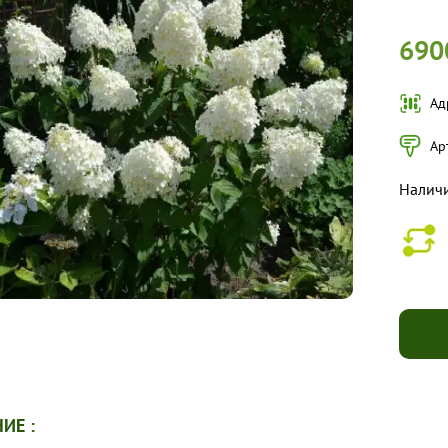
690
Ад
Ар
Налич
ИЕ :