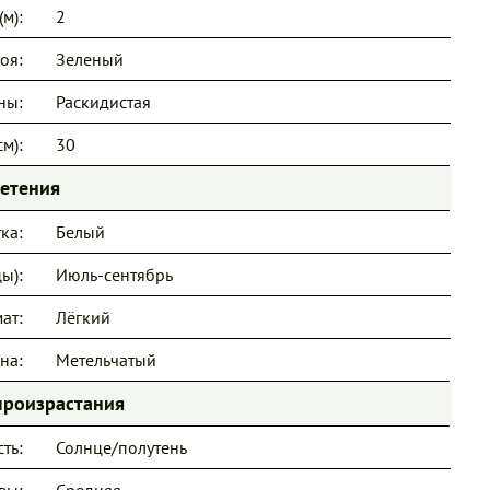
м):
2
оя:
Зеленый
ны:
Раскидистая
м):
30
ветения
ка:
Белый
ы):
Июль-сентябрь
ат:
Лёгкий
на:
Метельчатый
произрастания
ть:
Солнце/полутень
вы:
Средняя