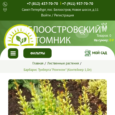
|
+7 (812) 437-70-70
+7 (911) 937-70-70
Санкт-Петербург, пос. Белоостров, Новое шоссе, д.11
Войти
/
Регистрация
Товаров:
0
На сумму:
0 ₽
МОЙ САД
ФИЛЬТРЫ
Главная
Лиственные растения
ГЛАВНАЯ
Барбарис Тунберга "Powwow" (Контейнер 1,0л)
КАТАЛОГ
СПЕЦПРЕДЛОЖЕНИЯ
ГОТОВЫЕ РЕШЕНИЯ
О НАС