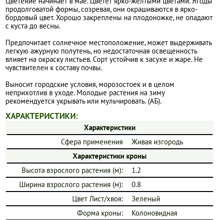
Цветение начинает в мае. Цветет ярко-желтыми цветами. Ягоды
продолговатой формы, созревая, они окрашиваются в ярко-
бордовый цвет. Хорошо закреплены на плодоножке, не опадают
с куста до весны.
Предпочитает солнечное местоположение, может выдерживать
легкую ажурную полутень, но недостаточная освещенность
влияет на окраску листьев. Сорт устойчив к засухе и жаре. Не
чувствителен к составу почвы.
Выносит городские условия, морозостоек и в целом
неприхотлив в уходе. Молодые растения на зиму
рекомендуется укрывать или мульчировать. (АБ).
ХАРАКТЕРИСТИКИ:
Характеристики
Сфера применения
Живая изгородь
Характеристики кроны
Высота взрослого растения (м):
1.2
Ширина взрослого растения (м):
0.8
Цвет Лист/хвоя:
Зеленый
Форма кроны:
Колоновидная