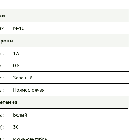
ки
ах
М-10
кроны
):
1.5
):
0.8
я:
Зеленый
ы:
Прямостоячая
ветения
а:
Белый
):
30
):
Июнь-сентябрь