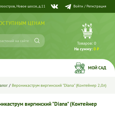
елоостров, Новое шоссе, д.11
Войти
/
Регистрация
ДОСТУПНЫМ ЦЕНАМ
Товаров:
0
На сумму:
0 ₽
МОЙ САД
алог
Вероникаструм виргинский "Diana" (Контейнер 2,0л)
никаструм виргинский "Diana" (Контейнер