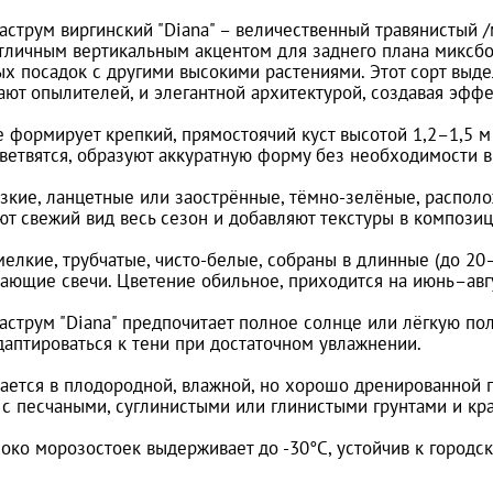
аструм виргинский "Diana" – величественный травянистый 
отличным вертикальным акцентом для заднего плана миксб
ых посадок с другими высокими растениями. Этот сорт выде
ают опылителей, и элегантной архитектурой, создавая эфф
 формирует крепкий, прямостоячий куст высотой 1,2–1,5 м
ветвятся, образуют аккуратную форму без необходимости в
зкие, ланцетные или заострённые, тёмно-зелёные, располо
ют свежий вид весь сезон и добавляют текстуры в композиц
мелкие, трубчатые, чисто-белые, собраны в длинные (до 20
ающие свечи. Цветение обильное, приходится на июнь–авгус
аструм "Diana" предпочитает полное солнце или лёгкую пол
даптироваться к тени при достаточном увлажнении.
ается в плодородной, влажной, но хорошо дренированной п
 с песчаными, суглинистыми или глинистыми грунтами и кр
соко морозостоек выдерживает до -30°C, устойчив к городс