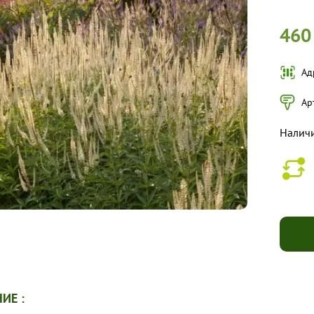
460
Ад
Ар
Налич
ИЕ :