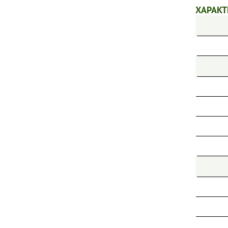
ХАРАКТ
ПИОНЫ
ТИМЬЯНЫ
ФЛОКСЫ МЕТЕЛЬЧАТЫЕ
ФЛОКСЫ ПОЧВОПОКРОВНЫЕ
ХОСТЫ
ШАЛФЕИ
ЭХИНАЦЕИ
ДРУГИЕ МНОГОЛЕТНИЕ ЦВЕТЫ