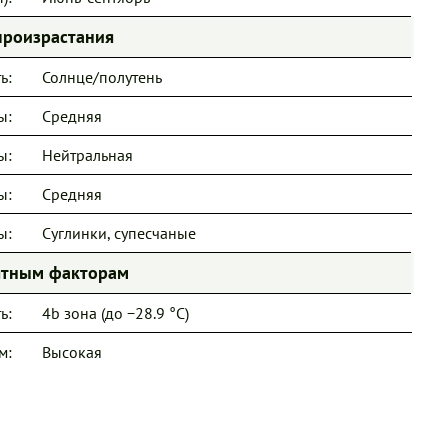
произрастания
ь:
Солнце/полутень
ы:
Средняя
ы:
Нейтральная
ы:
Средняя
ы:
Суглинки, супесчаные
иятным факторам
ь:
4b зона (до −28.9 °C)
м:
Высокая