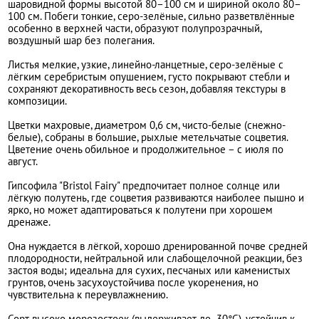
шаровидной формы высотой 80–100 см и шириной около 80–
100 см. Побеги тонкие, серо-зелёные, сильно разветвлённые
особенно в верхней части, образуют полупрозрачный,
воздушный шар без полегания.
Листья мелкие, узкие, линейно-ланцетные, серо-зелёные с
лёгким серебристым опушением, густо покрывают стебли и
сохраняют декоративность весь сезон, добавляя текстуры в
композиции.
Цветки махровые, диаметром 0,6 см, чисто-белые (снежно-
белые), собраны в большие, рыхлые метельчатые соцветия.
Цветение очень обильное и продолжительное – с июля по
август.
Гипсофила "Bristol Fairy" предпочитает полное солнце или
лёгкую полутень, где соцветия развиваются наиболее пышно и
ярко, но может адаптироваться к полутени при хорошем
дренаже.
Она нуждается в лёгкой, хорошо дренированной почве средней
плодородности, нейтральной или слабощелочной реакции, без
застоя воды; идеальна для сухих, песчаных или каменистых
грунтов, очень засухоустойчива после укоренения, но
чувствительна к переувлажнению.
Сорт высоко морозостоек (выдерживает до -30°C), устойчив к