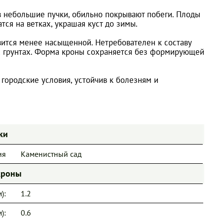
в небольшие пучки, обильно покрывают побеги. Плоды
тся на ветках, украшая куст до зимы.
вится менее насыщенной. Нетребователен к составу
х грунтах. Форма кроны сохраняется без формирующей
 городские условия, устойчив к болезням и
ки
ия
Каменистный сад
кроны
):
1.2
):
0.6