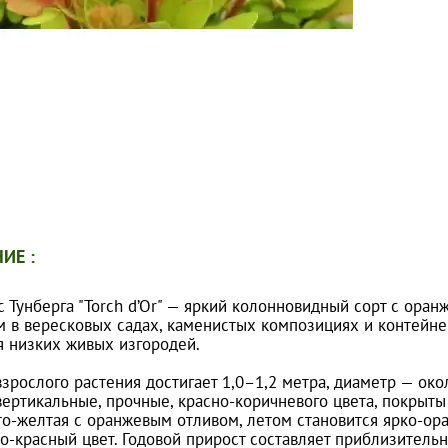
ИЕ :
 Тунберга "Torch d’Or" — яркий колонновидный сорт с ора
м в вересковых садах, каменистых композициях и контейне
я низких живых изгородей.
зрослого растения достигает 1,0–1,2 метра, диаметр — око
вертикальные, прочные, красно-коричневого цвета, покрыты
то-желтая с оранжевым отливом, летом становится ярко-ор
о-красный цвет. Годовой прирост составляет приблизитель