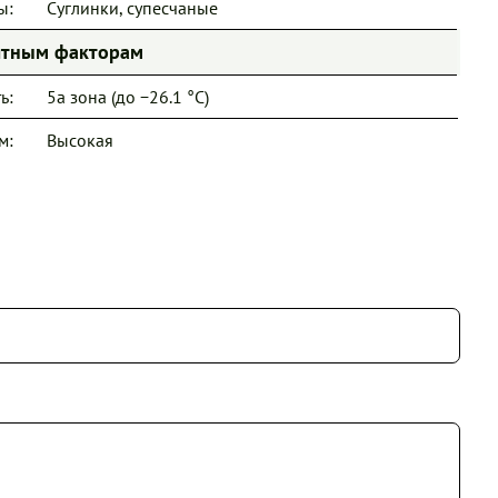
ы:
Суглинки, супесчаные
иятным факторам
ь:
5a зона (до −26.1 °C)
м:
Высокая