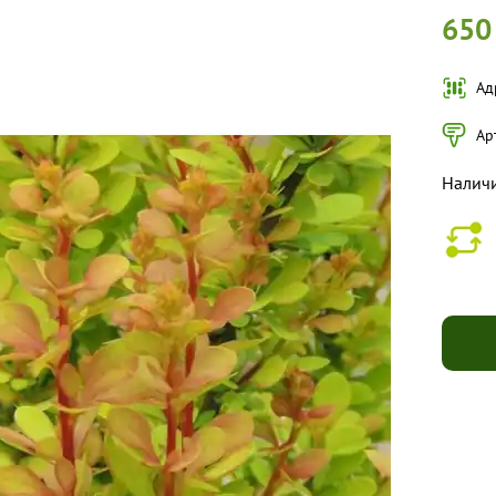
650
Ад
Ар
Налич