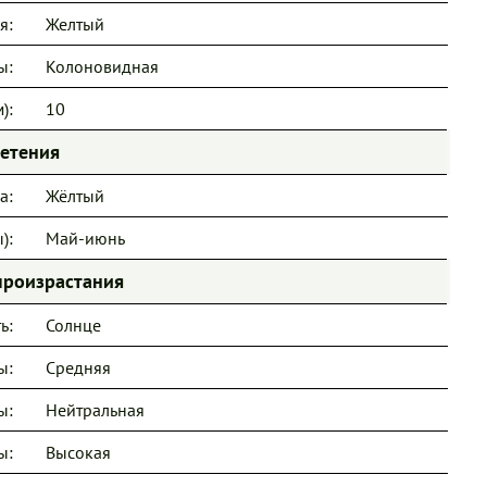
я:
Желтый
ы:
Колоновидная
):
10
ветения
а:
Жёлтый
):
Май-июнь
произрастания
ь:
Солнце
ы:
Средняя
ы:
Нейтральная
ы:
Высокая