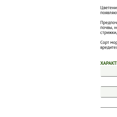
ПИОНЫ
Цветени
появляют
ТИМЬЯНЫ
ФЛОКСЫ МЕТЕЛЬЧАТЫЕ
Предпоч
почвы, 
ФЛОКСЫ ПОЧВОПОКРОВНЫЕ
стрижки
ХОСТЫ
Сорт мор
ШАЛФЕИ
вредител
ЭХИНАЦЕИ
ХАРАКТ
ДРУГИЕ МНОГОЛЕТНИЕ ЦВЕТЫ