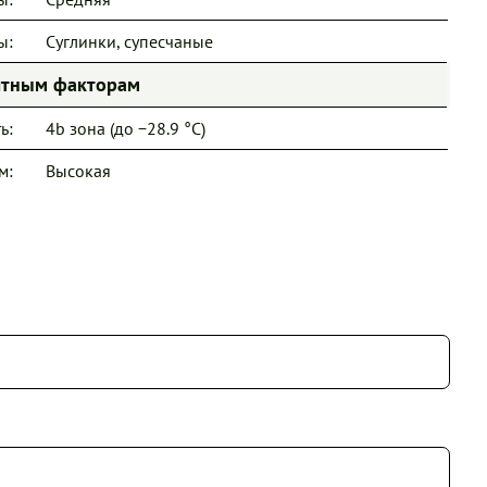
ы:
Суглинки, супесчаные
иятным факторам
ь:
4b зона (до −28.9 °C)
м:
Высокая