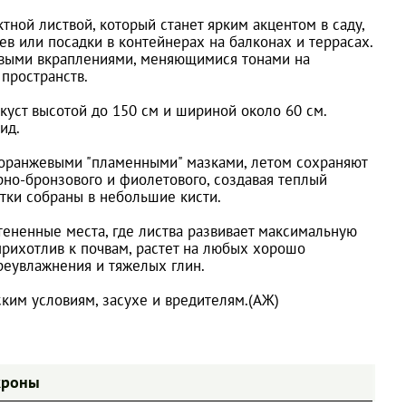
тной листвой, который станет ярким акцентом в саду,
в или посадки в контейнерах на балконах и террасах.
жевыми вкраплениями, меняющимися тонами на
пространств.
куст высотой до 150 см и шириной около 60 см.
ид.
 оранжевыми "пламенными" мазками, летом сохраняют
рно-бронзового и фиолетового, создавая теплый
тки собраны в небольшие кисти.
тененные места, где листва развивает максимальную
прихотлив к почвам, растет на любых хорошо
реувлажнения и тяжелых глин.
ским условиям, засухе и вредителям.(АЖ)
кроны