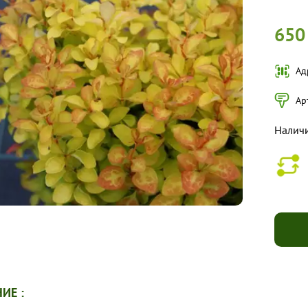
650
Ад
Ар
Налич
ИЕ :