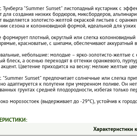
 Тунберга "Summer Sunset" листопадный кустарник с эффек
т для создания низких бордюров, миксбордеров, альпинарие
рт выделяется золотисто-желтой окраской листьев с оран
нии сезона и колонновидной формой, идеальной для узких 
е формирует плотный, округлый или слегка колонновидный 
прямые, красноватые, с шипами, обеспечивают аккуратный в
овальные, небольшие: молодые – ярко-золотисто-желтые с
ый блеск, а осенью переходят в оттенки оранжевого, пурпу
 акцент. Цветение приходится на весну: мелкие желтые цве
с "Summer Sunset" предпочитает солнечные или слегка при
, но адаптируется к полутени при умеренном поливе. Он не
ванных грунтах средней плодородности, избегая только пе
око морозостоек (выдерживает до -29°C), устойчив к город
ЕРИСТИКИ:
Характеристики 