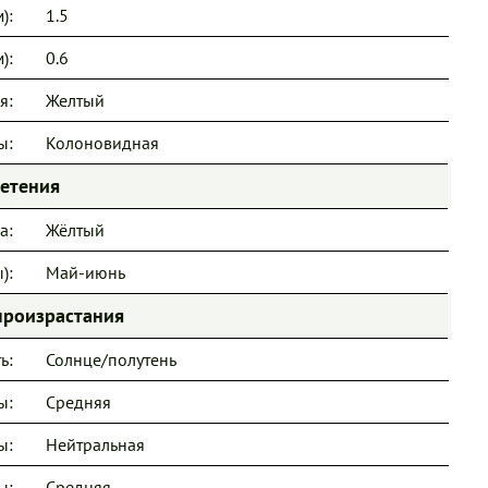
):
1.5
):
0.6
я:
Желтый
ы:
Колоновидная
ветения
а:
Жёлтый
):
Май-июнь
произрастания
ь:
Солнце/полутень
ы:
Средняя
ы:
Нейтральная
ы:
Средняя