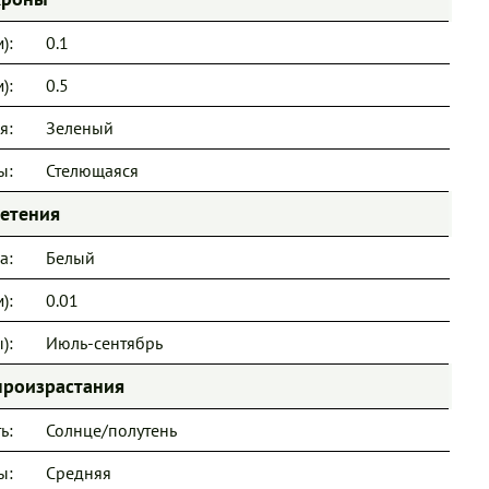
):
0.1
):
0.5
я:
Зеленый
ы:
Стелющаяся
ветения
а:
Белый
):
0.01
):
Июль-сентябрь
произрастания
ь:
Солнце/полутень
ы:
Средняя