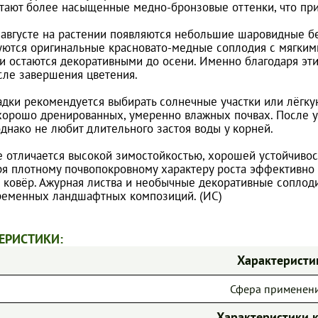
тают более насыщенные медно-бронзовые оттенки, что при
августе на растении появляются небольшие шаровидные бе
ются оригинальные красновато-медные соплодия с мягким
 и остаются декоративными до осени. Именно благодаря э
сле завершения цветения.
адки рекомендуется выбирать солнечные участки или лёгку
 хорошо дренированных, умеренно влажных почвах. После 
однако не любит длительного застоя воды у корней.
е отличается высокой зимостойкостью, хорошей устойчивос
ря плотному почвопокровному характеру роста эффективно 
 ковёр. Ажурная листва и необычные декоративные сопло
ременных ландшафтных композиций. (ИС)
ЕРИСТИКИ:
Характеристи
Сфера применен
Характеристики 