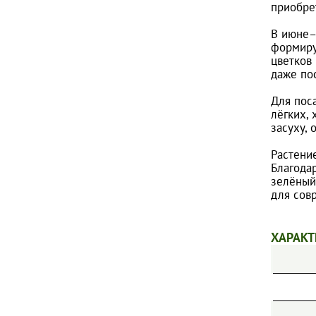
приобре
ПИОНЫ
В июне–
ТИМЬЯНЫ
формиру
ФЛОКСЫ МЕТЕЛЬЧАТЫЕ
цветков
даже по
ФЛОКСЫ ПОЧВОПОКРОВНЫЕ
Для пос
ХОСТЫ
лёгких,
ШАЛФЕИ
засуху, 
ЭХИНАЦЕИ
Растени
Благода
ДРУГИЕ МНОГОЛЕТНИЕ ЦВЕТЫ
зелёный
для сов
ХАРАКТ