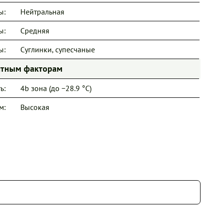
ы:
Нейтральная
ы:
Средняя
ы:
Суглинки, супесчаные
иятным факторам
ь:
4b зона (до −28.9 °C)
м:
Высокая