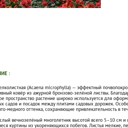
ИЕ :
елколистная (Acaena microphylla) — эффектный почвопокр
ивный ковёр из ажурной бронзово-зелёной листвы. Благодар
ое пространство растение широко используется для оформл
ых садов и посадок между плитами садовых дорожек. Особ
ато-медного оттенка, сохраняющие привлекательность в те
слый вечнозелёный многолетник высотой всего 5–10 см и
еся куртины из укореняющихся побегов. Листья мелкие, пе