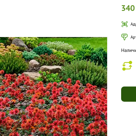
340
Ад
Ар
Налич