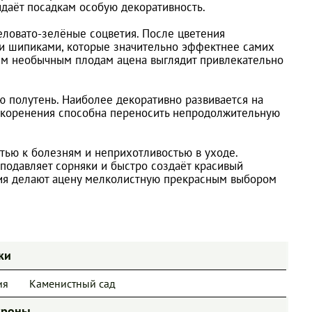
даёт посадкам особую декоративность.
ловато-зелёные соцветия. После цветения
и шипиками, которые значительно эффектнее самих
тим необычным плодам ацена выглядит привлекательно
ю полутень. Наиболее декоративно развивается на
укоренения способна переносить непродолжительную
тью к болезням и неприхотливостью в уходе.
подавляет сорняки и быстро создаёт красивый
дия делают ацену мелколистную прекрасным выбором
ки
ия
Каменистный сад
кроны