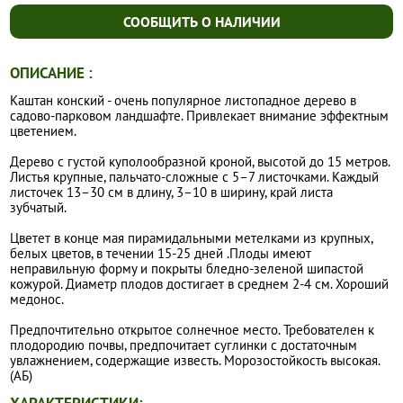
СООБЩИТЬ О НАЛИЧИИ
ОПИСАНИЕ :
Каштан конский - очень популярное листопадное дерево в
садово-парковом ландшафте. Привлекает внимание эффектным
цветением.
Дерево с густой куполообразной кроной, высотой до 15 метров.
Листья крупные, пальчато-сложные с 5–7 листочками. Каждый
листочек 13–30 см в длину, 3–10 в ширину, край листа
зубчатый.
Цветет в конце мая пирамидальными метелками из крупных,
белых цветов, в течении 15-25 дней .Плоды имеют
неправильную форму и покрыты бледно-зеленой шипастой
кожурой. Диаметр плодов достигает в среднем 2-4 см. Хороший
медонос.
Предпочтительно открытое солнечное место. Требователен к
плодородию почвы, предпочитает суглинки с достаточным
увлажнением, содержащие известь. Морозостойкость высокая.
(АБ)