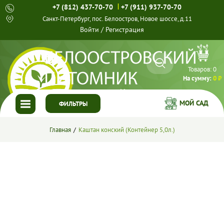
|
+7 (812) 437-70-70
+7 (911) 937-70-70
Санкт-Петербург, пос. Белоостров, Новое шоссе, д.11
Войти
/
Регистрация
Товаров:
0
На сумму:
0 ₽
МОЙ САД
ФИЛЬТРЫ
ГЛАВНАЯ
Главная
Каштан конский (Контейнер 5,0л.)
КАТАЛОГ
СПЕЦПРЕДЛОЖЕНИЯ
ГОТОВЫЕ РЕШЕНИЯ
О НАС