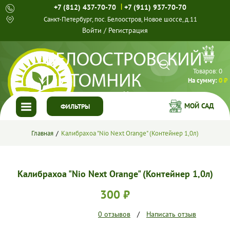
|
+7 (812) 437-70-70
+7 (911) 937-70-70
Санкт-Петербург, пос. Белоостров, Новое шоссе, д.11
Войти
/
Регистрация
Товаров:
0
На сумму:
0 ₽
МОЙ САД
ФИЛЬТРЫ
ГЛАВНАЯ
Главная
Калибрахоа "Nio Next Orange" (Контейнер 1,0л)
КАТАЛОГ
Калибрахоа "Nio Next Orange" (Контейнер 1,0л)
СПЕЦПРЕДЛОЖЕНИЯ
300 ₽
ГОТОВЫЕ РЕШЕНИЯ
0 отзывов
/
Написать отзыв
О НАС