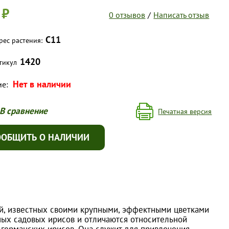
 ₽
0 отзывов
/
Написать отзыв
С11
рес растения:
1420
тикул
Нет в наличии
ие:
В сравнение
Печатная версия
ООБЩИТЬ О НАЛИЧИИ
й, известных своими крупными, эффектными цветками
ных садовых ирисов и отличаются относительной
 германских ирисов. Она служит для привлечения