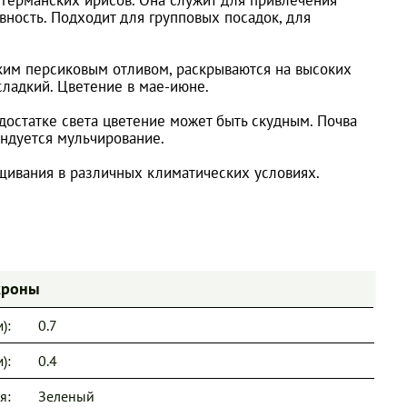
ность. Подходит для групповых посадок, для
гким персиковым отливом, раскрываются на высоких
сладкий. Цветение в мае-июне.
остатке света цветение может быть скудным. Почва
ендуется мульчирование.
ащивания в различных климатических условиях.
кроны
):
0.7
):
0.4
я:
Зеленый