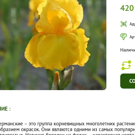
420
Ад
Ар
Налич
С
ИЕ :
ерманские – это группа корневищных многолетних растени
образием окрасок. Они являются одними из самых популяр
тливостью. Наличие бородки на фолах – характерная черта