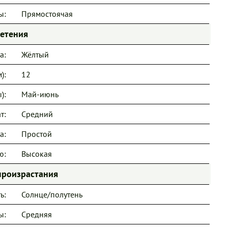
ы:
Прямостоячая
ветения
а:
Жёлтый
):
12
):
Май-июнь
т:
Средний
а:
Простой
ю:
Высокая
произрастания
ь:
Солнце/полутень
ы:
Средняя