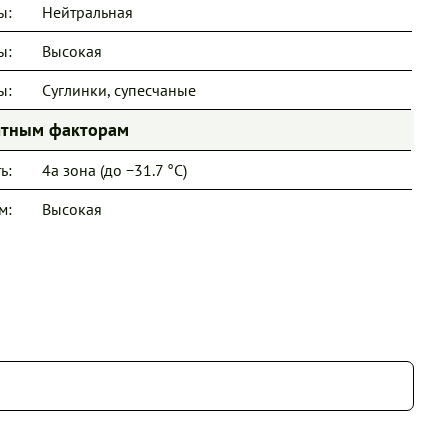
ы:
Нейтральная
ы:
Высокая
ы:
Суглинки, супесчаные
иятным факторам
ь:
4a зона (до −31.7 °C)
м:
Высокая