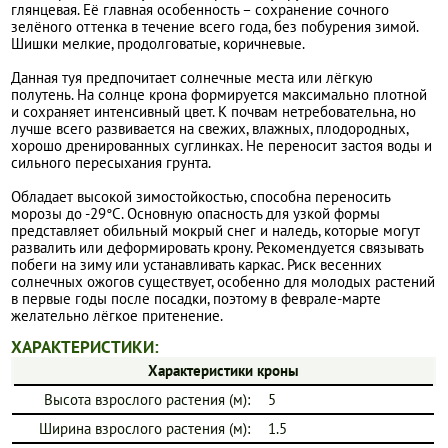
глянцевая. Её главная особенность – сохранение сочного
зелёного оттенка в течение всего года, без побурения зимой.
Шишки мелкие, продолговатые, коричневые.
Данная туя предпочитает солнечные места или лёгкую
полутень. На солнце крона формируется максимально плотной
и сохраняет интенсивный цвет. К почвам нетребовательна, но
лучше всего развивается на свежих, влажных, плодородных,
хорошо дренированных суглинках. Не переносит застоя воды и
сильного пересыхания грунта.
Обладает высокой зимостойкостью, способна переносить
морозы до -29°C. Основную опасность для узкой формы
представляет обильный мокрый снег и наледь, которые могут
развалить или деформировать крону. Рекомендуется связывать
побеги на зиму или устанавливать каркас. Риск весенних
солнечных ожогов существует, особенно для молодых растений
в первые годы после посадки, поэтому в феврале-марте
желательно лёгкое притенение.
ХАРАКТЕРИСТИКИ:
Характеристики кроны
Высота взрослого растения (м):
5
Ширина взрослого растения (м):
1.5