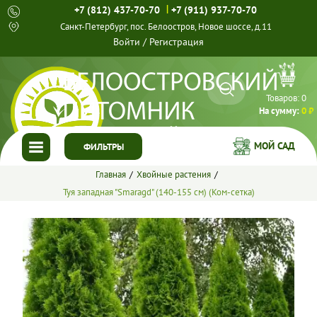
|
+7 (812) 437-70-70
+7 (911) 937-70-70
Санкт-Петербург, пос. Белоостров, Новое шоссе, д.11
Войти
/
Регистрация
Товаров:
0
На сумму:
0 ₽
МОЙ САД
ФИЛЬТРЫ
Главная
Хвойные растения
ГЛАВНАЯ
Туя западная "Smaragd" (140-155 см) (Ком-сетка)
КАТАЛОГ
СПЕЦПРЕДЛОЖЕНИЯ
ГОТОВЫЕ РЕШЕНИЯ
О НАС