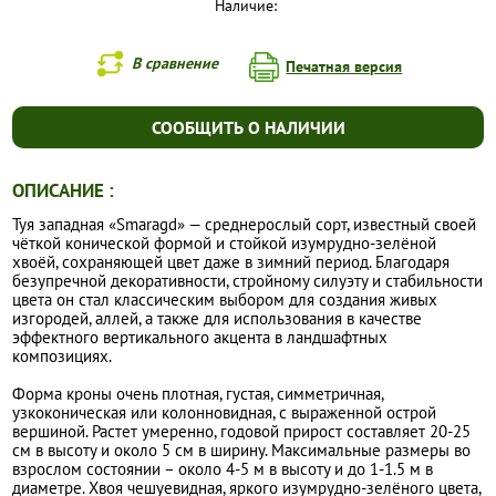
Наличие:
В сравнение
Печатная версия
СООБЩИТЬ О НАЛИЧИИ
ОПИСАНИЕ :
Туя западная «Smaragd» — среднерослый сорт, известный своей
чёткой конической формой и стойкой изумрудно-зелёной
хвоёй, сохраняющей цвет даже в зимний период. Благодаря
безупречной декоративности, стройному силуэту и стабильности
цвета он стал классическим выбором для создания живых
изгородей, аллей, а также для использования в качестве
эффектного вертикального акцента в ландшафтных
композициях.
Форма кроны очень плотная, густая, симметричная,
узкоконическая или колонновидная, с выраженной острой
вершиной. Растет умеренно, годовой прирост составляет 20-25
см в высоту и около 5 см в ширину. Максимальные размеры во
взрослом состоянии – около 4-5 м в высоту и до 1-1.5 м в
диаметре. Хвоя чешуевидная, яркого изумрудно-зелёного цвета,