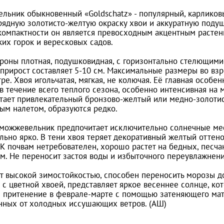
льник обыкновенный «Goldschatz» - популярный, карликов
рядную золотисто-желтую окраску хвои и аккуратную поду
 компактности он является превосходным акцентным растен
ких горок и вересковых садов.
роны плотная, подушковидная, с горизонтально стелющими
прирост составляет 5-10 см. Максимальные размеры во взро
ре. Хвоя игольчатая, мягкая, не колючая. Её главная особе
в течение всего теплого сезона, особенно интенсивная на
тает привлекательный бронзово-желтый или медно-золотис
вым налетом, образуются редко.
можжевельник предпочитает исключительно солнечные места
ьно ярко. В тени хвоя теряет декоративный желтый оттенок
 К почвам нетребователен, хорошо растет на бедных, песч
м. Не переносит застоя воды и избыточного переувлажнени
т высокой зимостойкостью, способен переносить морозы до 
 с цветной хвоей, представляет яркое весеннее солнце, ко
я притенение в феврале-марте с помощью затеняющего мате
ных от холодных иссушающих ветров. (АШ)