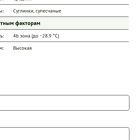
ы:
Суглинки, супесчаные
иятным факторам
ь:
4b зона (до −28.9 °C)
м:
Высокая