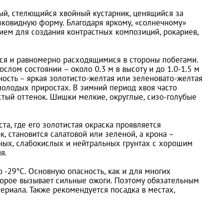
ый, стелющийся хвойный кустарник, ценящийся за
шковидную форму. Благодаря яркому, «солнечному»
ием для создания контрастных композиций, рокариев,
ся и равномерно расходящимися в стороны побегами.
слом состоянии – около 0.3 м в высоту и до 1.0-1.5 м
нность – яркая золотисто-желтая или зеленовато-желтая
 молодых приростах. В зимний период хвоя часто
тый оттенок. Шишки мелкие, округлые, сизо-голубые
, где его золотистая окраска проявляется
, становится салатовой или зеленой, а крона –
аных, слабокислых и нейтральных грунтах с хорошим
я.
-29°C. Основную опасность, как и для многих
торое вызывает сильные ожоги. Поэтому обязательным
риала. Также рекомендуется посадка в местах,