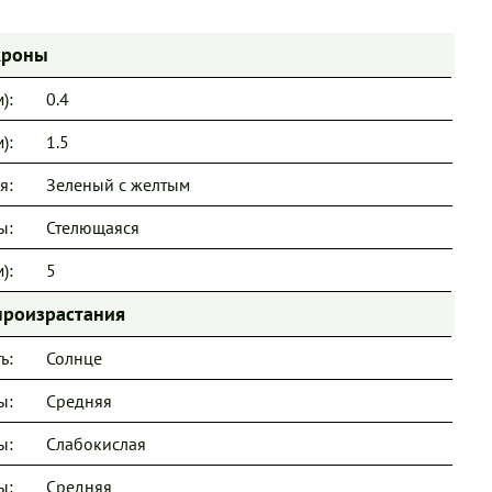
кроны
):
0.4
):
1.5
я:
Зеленый с желтым
ы:
Стелющаяся
):
5
произрастания
ь:
Солнце
ы:
Средняя
ы:
Слабокислая
ы:
Средняя