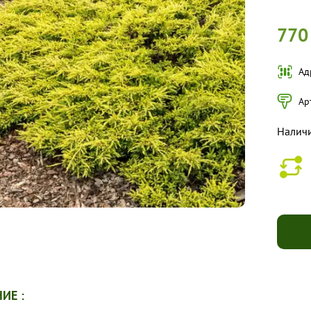
770
Ад
Ар
Налич
ИЕ :