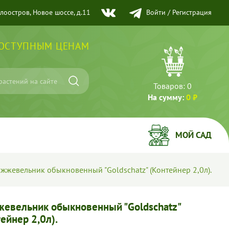
елоостров, Новое шоссе, д.11
Войти
/
Регистрация
ДОСТУПНЫМ ЦЕНАМ
Товаров:
0
На сумму:
0 ₽
МОЙ САД
жжевельник обыкновенный "Goldschatz" (Контейнер 2,0л).
евельник обыкновенный "Goldschatz"
ейнер 2,0л).