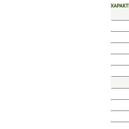
ХАРАКТ
ПИОНЫ
ТИМЬЯНЫ
ФЛОКСЫ МЕТЕЛЬЧАТЫЕ
ФЛОКСЫ ПОЧВОПОКРОВНЫЕ
ХОСТЫ
ШАЛФЕИ
ЭХИНАЦЕИ
ДРУГИЕ МНОГОЛЕТНИЕ ЦВЕТЫ