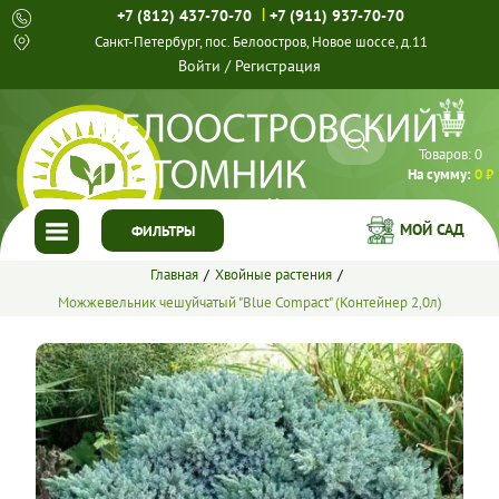
|
+7 (812) 437-70-70
+7 (911) 937-70-70
Санкт-Петербург, пос. Белоостров, Новое шоссе, д.11
Войти
/
Регистрация
Товаров:
0
На сумму:
0 ₽
МОЙ САД
ФИЛЬТРЫ
Главная
Хвойные растения
ГЛАВНАЯ
Можжевельник чешуйчатый "Blue Compact" (Контейнер 2,0л)
КАТАЛОГ
СПЕЦПРЕДЛОЖЕНИЯ
ГОТОВЫЕ РЕШЕНИЯ
О НАС