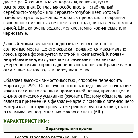
диаметре. Хвоя игольчатая, короткая, колючая, густо
расположенная. Её главная особенность – стабильный
серебристо-голубой или серовато-голубой цвет, который
наиболее ярко выражен на молодых приростах и сохраняет
свою декоративность в течение всего года, лишь слегка темнея
зимой. Шишки очень редкие, мелкие, темно-коричневые или
черноватые.
Данный можжевельник предпочитает исключительно
солнечные места, где его окраска проявляется максимально
ярко, а крона формируется плотной и компактной. К почвам
нетребователен, но лучше всего развивается на легких,
умеренно сухих, хорошо дренированных почвах. Крайне важно
отсутствие застоя воды и переувлажнения.
Обладает высокой зимостойкостью , способен переносить
морозы до -29°C. Основную опасность представляет сочетание
яркого весеннего солнца и промерзшей почвы, приводящее к
физиологическому усыханию (ожогам). Поэтому обязательным
является притенение в феврале-марте с помощью затеняющего
материала. Плотную крону также рекомендуется защищать от
разламывания под тяжестью мокрого снега. (АШ)
ХАРАКТЕРИСТИКИ:
Характеристики кроны
Высота взрослого растения (м):
0.5