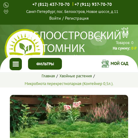
|
+7 (812) 437-70-70
+7 (911) 937-70-70
Санкт-Петербург, пос. Белоостров, Новое шоссе, д.11
Войти
/
Регистрация
Товаров:
0
На сумму:
0 ₽
МОЙ САД
ФИЛЬТРЫ
Главная
Хвойные растения
ГЛАВНАЯ
Микробиота перекрестнопарная (Контейнер 0,5л.).
КАТАЛОГ
СПЕЦПРЕДЛОЖЕНИЯ
ГОТОВЫЕ РЕШЕНИЯ
О НАС